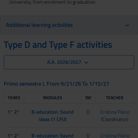
University, from enrolment to graduation.
Additional learning activities
Type D and Type F activities
A.A. 2026/2027
Primo semestre L From 9/21/26 To 1/15/27
YEARS
MODULES
TAF
TEACHER
1° 2°
B-education: Sound
D
Cristina Florio
ideas (1 CFU)
(Coordinator)
1° 2°
B-education: Sound
D
Cristina Florio