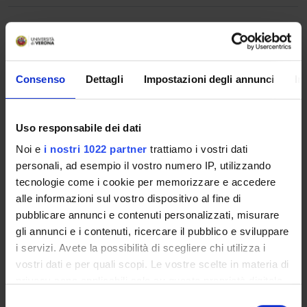
Periodo generico From 10/1/26 To 5/31/27
YEARS
MODULES
TAF
TEACHER
Consenso
Dettagli
Impostazioni degli annunci
In
1° 2°
The Business Case for
D
Ivan Russo
Sustainability:
(Coordinator)
Uso responsabile dei dati
understanding
strategies and Impacts
Noi e
i nostri 1022 partner
trattiamo i vostri dati
personali, ad esempio il vostro numero IP, utilizzando
tecnologie come i cookie per memorizzare e accedere
1° 2°
Data Analysis
D
Marco Minozzo
alle informazioni sul vostro dispositivo al fine di
Laboratory with R
(Coordinator)
pubblicare annunci e contenuti personalizzati, misurare
(Vicenza)
gli annunci e i contenuti, ricercare il pubblico e sviluppare
i servizi. Avete la possibilità di scegliere chi utilizza i
1° 2°
Python Laboratory
D
Marco Minozzo
vostri dati e per quali scopi. Le vostre scelte in materia di
(Coordinator)
privacy sono applicabili solo su questa proprietà digitale
in cui avete effettuato le vostre scelte. È possibile
S