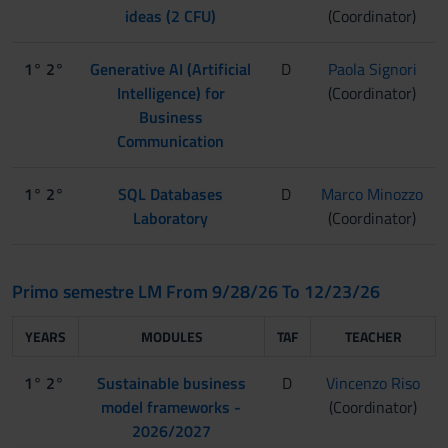
ideas (2 CFU)
(Coordinator)
1° 2°
Generative AI (Artificial
D
Paola Signori
Intelligence) for
(Coordinator)
Business
Communication
1° 2°
SQL Databases
D
Marco Minozzo
Laboratory
(Coordinator)
Primo semestre LM From 9/28/26 To 12/23/26
YEARS
MODULES
TAF
TEACHER
1° 2°
Sustainable business
D
Vincenzo Riso
model frameworks -
(Coordinator)
2026/2027