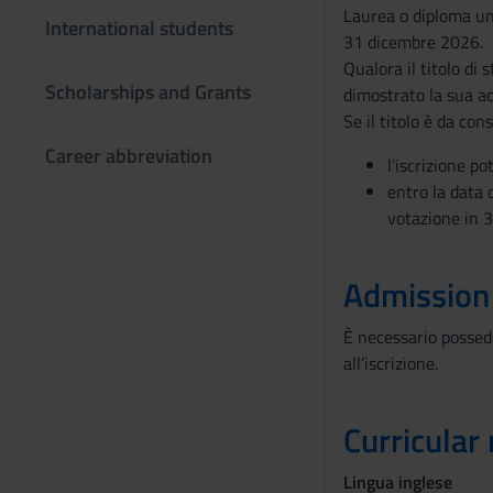
Laurea o diploma uni
International students
31 dicembre 2026.
Qualora il titolo di
Scholarships and Grants
dimostrato la sua ad
Se il titolo è da con
Career abbreviation
l'iscrizione p
entro la data 
votazione in 
Admission
È necessario possede
all’iscrizione.
Curricular
Lingua inglese