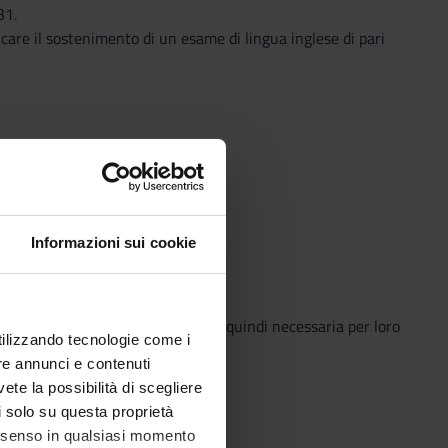
B1.
care il sostenimento di un esame di lingua inglese di pari
Informazioni sui cookie
 che soddisfa tali requisiti: non è quindi necessaria per loro
utilizzando tecnologie come i
re annunci e contenuti
vete la possibilità di scegliere
li solo su questa proprietà
consenso in qualsiasi momento