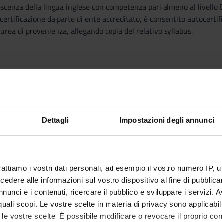
scenza della lingua inglese con competenza pari almeno al livello 
ertificazione da parte di ente accreditato, è consentito autocertifi
laurea di provenienza, allegando copia del relativo syllabus.
enti minimi curriculari:
4 CFU
09-10-11:
18 CFU
02-03-04-05-06-12:
12 CFU
Dettagli
Impostazioni degli annunci
5-07-09-12-15-17:
12 CFU
03-05-06:
6 CFU
VR in corsi di studio di area economica hanno un percorso di carriera
rattiamo i vostri dati personali, ad esempio il vostro numero IP, 
iminare.
dere alle informazioni sul vostro dispositivo al fine di pubblica
nunci e i contenuti, ricercare il pubblico e sviluppare i servizi. A
reparation
r quali scopi. Le vostre scelte in materia di privacy sono applicabi
to le vostre scelte. È possibile modificare o revocare il proprio 