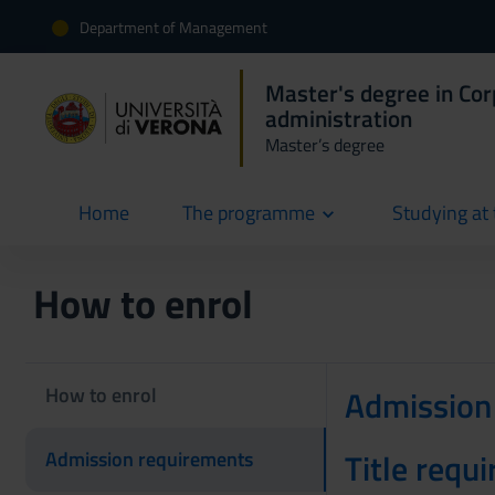
Department of Management
Master's degree in Co
administration
Master’s degree
Home
The programme
Studying at 
current
How to enrol
How to enrol
Admission
Title requi
Admission requirements