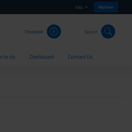
MyUnivr
ENG
Timetable
Search
 to do
Dashboard
Contact Us
rent
current
current