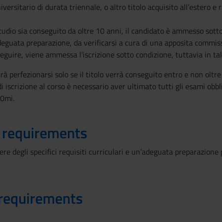
versitario di durata triennale, o altro titolo acquisito all’estero e
 studio sia conseguito da oltre 10 anni, il candidato è ammesso sott
eguata preparazione, da verificarsi a cura di una apposita commis
seguire, viene ammessa l'iscrizione sotto condizione, tuttavia in tal
otrà perfezionarsi solo se il titolo verrà conseguito entro e non oltr
di iscrizione al corso è necessario aver ultimato tutti gli esami obb
30mi.
 requirements
re degli specifici requisiti curriculari e un’adeguata preparazione 
 requirements