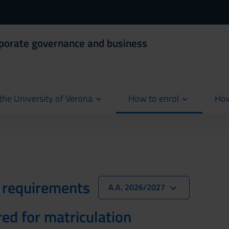
rporate governance and business
the University of Verona
How to enrol
How
cur
 requirements
A.A. 2026/2027
red for matriculation