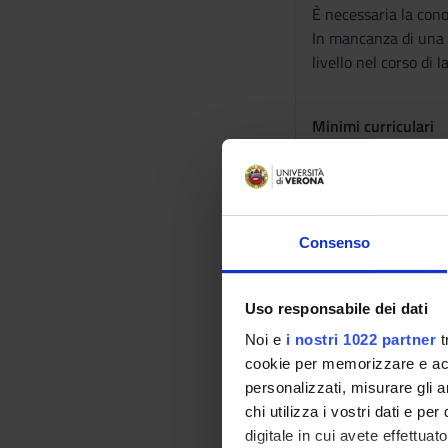
È necessaria la cono
In mancanza di una c
livello nel corso di 
Minimi curriculari
Sono richiesti i segu
SECS-P/07:
2
SECS -P/08-
SECS -P/01-
Consenso
IUS/01-04-0
SECS - S/01-
Uso responsabile dei dati
Tutti i laureati Uni
Noi e
i nostri 1022 partner
t
alcuna verifica prel
cookie per memorizzare e acce
personalizzati, misurare gli an
Personal p
chi utilizza i vostri dati e pe
digitale in cui avete effettua