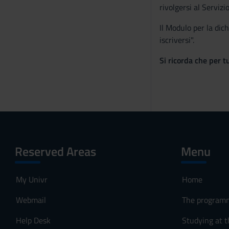
e
rivolgersi al Serviz
n
Il Modulo per la dic
s
iscriversi".
o
Si ricorda che per t
Reserved Areas
Menu
My Univr
Home
Webmail
The program
Help Desk
Studying at t