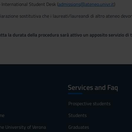
io International Student Desk (
admissions@ateneo.univr.it
)
hiarazione sostitutiva che i laureati/laureandi di altro ateneo devo
utta la durata della procedura sarà attivo un apposito servizio di 
Services and Faq
Prospective students
me
Students
he University of Verona
Graduates