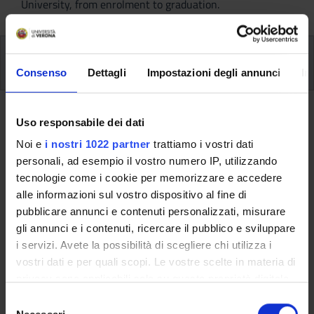
University, from enrolment to graduation.
Method of attendance, teaching delivery and
locations
Consenso
Dettagli
Impostazioni degli annunci
In
Method of attendance, teaching
Uso responsabile dei dati
delivery and locations
Noi e
i nostri 1022 partner
trattiamo i vostri dati
personali, ad esempio il vostro numero IP, utilizzando
Classes for all courses in the degree program, as well as the
tecnologie come i cookie per memorizzare e accedere
corresponding exams, are held in person.
alle informazioni sul vostro dispositivo al fine di
Attendance is not mandatory.
pubblicare annunci e contenuti personalizzati, misurare
gli annunci e i contenuti, ricercare il pubblico e sviluppare
Further details regarding attendance requirements can be
i servizi. Avete la possibilità di scegliere chi utilizza i
found in the Degree Program Regulations, available under
vostri dati e per quali scopi. Le vostre scelte in materia di
“Regulations” in the “The Program” menu. Even if the
privacy sono applicabili solo su questa proprietà digitale
regulations do not specify a mandatory attendance
in cui avete effettuato le vostre scelte. È possibile
S
requirement, be sure to check the guidelines provided by each
modificare o revocare il proprio consenso in qualsiasi