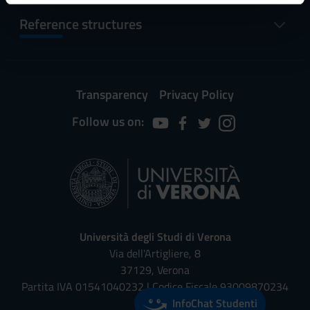
informazioni sul modo in cui utilizzi il nostro sito con i
Reference structures
nostri partner che si occupano di analisi dei dati web,
pubblicità e social media, i quali potrebbero combinarle
con altre informazioni che hai fornito loro o che hanno
raccolto dal tuo utilizzo dei loro servizi.
Transparency
Privacy Policy
Follow us on:
Università degli Studi di Verona
Via dell'Artigliere, 8
37129, Verona
Partita IVA 01541040232 | Codice Fiscale 93009870234
InfoChat Studenti