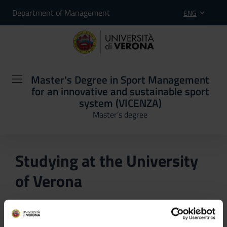
Department of Management
ENG
Master's Degree in Sport Management
for an innovative and sustainable sport
system (VICENZA)
Master’s degree
Studying at the University
of Verona
Here you can find information on the organisational
aspects of the Programme, lecture timetables, learning