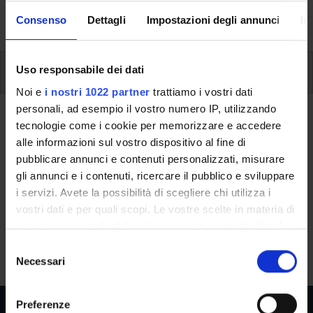
activities and useful contact details for your time at the
University, from enrolment to graduation.
Consenso
Dettagli
Impostazioni degli annunci
In
Additional learning activities
Uso responsabile dei dati
Noi e
i nostri 1022 partner
trattiamo i vostri dati
personali, ad esempio il vostro numero IP, utilizzando
Ritorna a ulteriori attività formative
tecnologie come i cookie per memorizzare e accedere
alle informazioni sul vostro dispositivo al fine di
French B2 level
pubblicare annunci e contenuti personalizzati, misurare
gli annunci e i contenuti, ricercare il pubblico e sviluppare
Teaching code
Credits
i servizi. Avete la possibilità di scegliere chi utilizza i
4S003510
4
vostri dati e per quali scopi. Le vostre scelte in materia di
The course is given by
French B2 level
(2025/2026) -
privacy sono applicabili solo su questa proprietà digitale
Bachelors' degree in Business Administration and
in cui avete effettuato le vostre scelte. È possibile
S
Management
modificare o revocare il proprio consenso in qualsiasi
Necessari
e
momento dalla Dichiarazione sui cookie o facendo clic
l
sull'icona di attivazione della privacy.
e
Preferenze