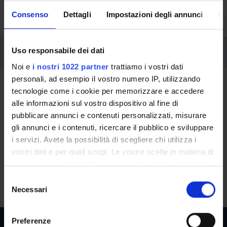
activities and useful contact details for your time at the
University, from enrolment to graduation.
Consenso
Dettagli
Impostazioni degli annunci
In
Additional learning activities
Uso responsabile dei dati
Noi e
i nostri 1022 partner
trattiamo i vostri dati
personali, ad esempio il vostro numero IP, utilizzando
Ritorna a ulteriori attività formative
tecnologie come i cookie per memorizzare e accedere
alle informazioni sul vostro dispositivo al fine di
German C1 level
pubblicare annunci e contenuti personalizzati, misurare
gli annunci e i contenuti, ricercare il pubblico e sviluppare
Teaching code
Credits
i servizi. Avete la possibilità di scegliere chi utilizza i
4S003516
4
vostri dati e per quali scopi. Le vostre scelte in materia di
The course is given by
German C1 level
(2025/2026) -
privacy sono applicabili solo su questa proprietà digitale
Bachelors' degree in Business Administration and
in cui avete effettuato le vostre scelte. È possibile
S
Management
modificare o revocare il proprio consenso in qualsiasi
Necessari
e
momento dalla Dichiarazione sui cookie o facendo clic
l
sull'icona di attivazione della privacy.
e
Preferenze