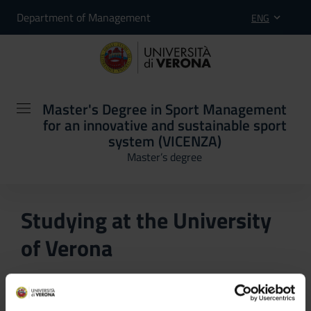
Department of Management
ENG
Master's Degree in Sport Management
for an innovative and sustainable sport
system (VICENZA)
Master’s degree
Studying at the University
of Verona
Here you can find information on the organisational
aspects of the Programme, lecture timetables, learning