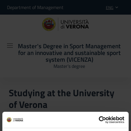
Department of Management
ENG
Master's Degree in Sport Management
for an innovative and sustainable sport
system (VICENZA)
Master’s degree
Studying at the University
of Verona
Here you can find information on the organisational
aspects of the Programme, lecture timetables, learning