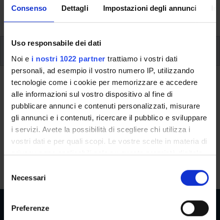
activities and useful contact details for your time at the
Consenso
Dettagli
Impostazioni degli annunci
In
University, from enrolment to graduation.
Uso responsabile dei dati
Additional learning activities
Noi e
i nostri 1022 partner
trattiamo i vostri dati
personali, ad esempio il vostro numero IP, utilizzando
tecnologie come i cookie per memorizzare e accedere
Ritorna a ulteriori attività formative
alle informazioni sul vostro dispositivo al fine di
Programming in SAS
pubblicare annunci e contenuti personalizzati, misurare
gli annunci e i contenuti, ricercare il pubblico e sviluppare
Teaching code
Credits
i servizi. Avete la possibilità di scegliere chi utilizza i
4S014154
3
vostri dati e per quali scopi. Le vostre scelte in materia di
privacy sono applicabili solo su questa proprietà digitale
The course is given by
Programming in SAS
(2025/2026) -
in cui avete effettuato le vostre scelte. È possibile
S
Bachelor's degree in Economics and Business
modificare o revocare il proprio consenso in qualsiasi
Necessari
e
momento dalla Dichiarazione sui cookie o facendo clic
l
sull'icona di attivazione della privacy.
e
Preferenze
z