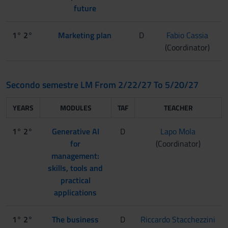
future
1° 2°
Marketing plan
D
Fabio Cassia
(Coordinator)
Secondo semestre LM From 2/22/27 To 5/20/27
YEARS
MODULES
TAF
TEACHER
1° 2°
Generative AI
D
Lapo Mola
for
(Coordinator)
management:
skills, tools and
practical
applications
1° 2°
The business
D
Riccardo Stacchezzini