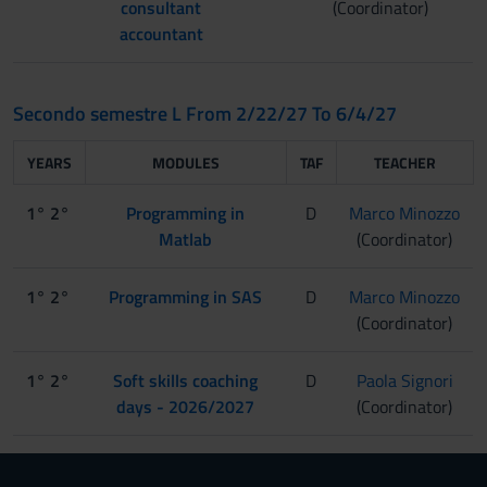
consultant
(Coordinator)
accountant
Secondo semestre L From 2/22/27 To 6/4/27
YEARS
MODULES
TAF
TEACHER
1° 2°
Programming in
D
Marco Minozzo
Matlab
(Coordinator)
1° 2°
Programming in SAS
D
Marco Minozzo
(Coordinator)
1° 2°
Soft skills coaching
D
Paola Signori
days - 2026/2027
(Coordinator)