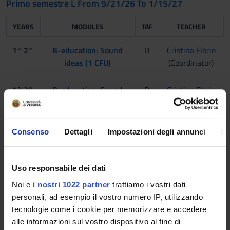
Primo semestre L From 9/21/26 To 1/15/27
YEARS
MODULES
TAF
TEACHER
1° 2°
B-education: Sound
D
Cristina Florio
ideas (1 CFU)
(Coordinator)
1° 2°
B-education: Sound
D
Cristina Florio
ideas (2 CFU)
(Coordinator)
1° 2°
Generative AI (Artificial
D
Paola Signori
Consenso
Dettagli
Impostazioni degli annunci
In
Intelligence) for
(Coordinator)
Business
Communication
Uso responsabile dei dati
Noi e
i nostri 1022 partner
trattiamo i vostri dati
1° 2°
SQL Databases
D
Marco Minozzo
personali, ad esempio il vostro numero IP, utilizzando
Laboratory
(Coordinator)
tecnologie come i cookie per memorizzare e accedere
alle informazioni sul vostro dispositivo al fine di