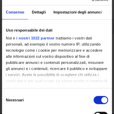
activities and useful contact details for your time at the
University, from enrolment to graduation.
Consenso
Dettagli
Impostazioni degli annunci
In
Internships
Uso responsabile dei dati
Noi e
i nostri 1022 partner
trattiamo i vostri dati
Internships
personali, ad esempio il vostro numero IP, utilizzando
tecnologie come i cookie per memorizzare e accedere
The curriculum of the three-year degree courses (CdL) and
alle informazioni sul vostro dispositivo al fine di
master's degree courses (CdLM) in the economics area
pubblicare annunci e contenuti personalizzati, misurare
includes an internship as a compulsory training activity.
gli annunci e i contenuti, ricercare il pubblico e sviluppare
Indeed, the internship is considered an appropriate tool for
i servizi. Avete la possibilità di scegliere chi utilizza i
acquiring professional skills and abilities and for facilitating
vostri dati e per quali scopi. Le vostre scelte in materia di
the choice of a future professional outlet that aligns with
privacy sono applicabili solo su questa proprietà digitale
one's expectations, aptitudes, and aspirations. The student
in cui avete effettuato le vostre scelte. È possibile
can acquire further competencies and interpersonal skills
S
modificare o revocare il proprio consenso in qualsiasi
through practical experience in a work environment.
Necessari
e
momento dalla Dichiarazione sui cookie o facendo clic
l
sull'icona di attivazione della privacy.
e