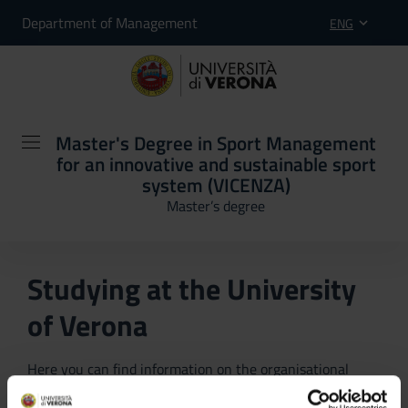
Department of Management
ENG
Master's Degree in Sport Management
for an innovative and sustainable sport
system (VICENZA)
Master’s degree
Studying at the University
of Verona
Here you can find information on the organisational
aspects of the Programme, lecture timetables, learning