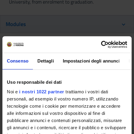
University, from enrolment to graduation.
Modules
Back to the study plan
Foundations of civil procedural
Consenso
Dettagli
Impostazioni degli annunci
In
law (It will be activated in the
A.Y. 2026/2027)
Uso responsabile dei dati
Teaching code
Credits
Noi e
i nostri 1022 partner
trattiamo i vostri dati
4S009847
6
personali, ad esempio il vostro numero IP, utilizzando
tecnologie come i cookie per memorizzare e accedere
Scientific Disciplinary Sector (SSD)
alle informazioni sul vostro dispositivo al fine di
IUS/15 - DIRITTO PROCESSUALE CIVILE
pubblicare annunci e contenuti personalizzati, misurare
Learning objectives
gli annunci e i contenuti, ricercare il pubblico e sviluppare