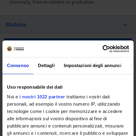
University, from enrolment to graduation.
Modules
Back to the study plan
Privacy and property relations (It
Consenso
Dettagli
Impostazioni degli annunci
In
will be activated in the
A.Y. 2027/2028)
Uso responsabile dei dati
Teaching code
Credits
Noi e
i nostri 1022 partner
trattiamo i vostri dati
4S009854
6
personali, ad esempio il vostro numero IP, utilizzando
Scientific Disciplinary Sector (SSD)
tecnologie come i cookie per memorizzare e accedere
IUS/01 - DIRITTO PRIVATO
alle informazioni sul vostro dispositivo al fine di
pubblicare annunci e contenuti personalizzati, misurare
Learning objectives
gli annunci e i contenuti, ricercare il pubblico e sviluppare