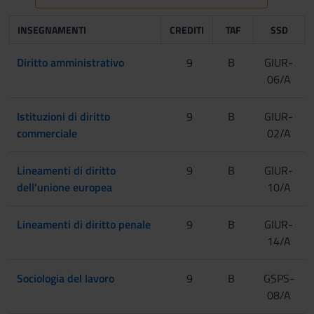
INSEGNAMENTI
CREDITI
TAF
SSD
Diritto amministrativo
9
B
GIUR-
06/A
Istituzioni di diritto
9
B
GIUR-
commerciale
02/A
Lineamenti di diritto
9
B
GIUR-
dell'unione europea
10/A
Lineamenti di diritto penale
9
B
GIUR-
14/A
Sociologia del lavoro
9
B
GSPS-
08/A