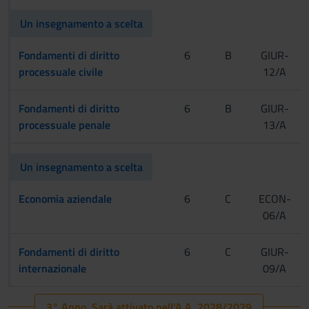
Un insegnamento a scelta
Fondamenti di diritto
6
B
GIUR-
processuale civile
12/A
Fondamenti di diritto
6
B
GIUR-
processuale penale
13/A
Un insegnamento a scelta
Economia aziendale
6
C
ECON-
06/A
Fondamenti di diritto
6
C
GIUR-
internazionale
09/A
3° Anno Sarà attivato nell'A.A. 2028/2029