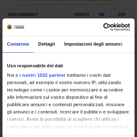
INSEGNAMENTI
CREDITI
TAF
SSD
Diritto tributario
9
B
GIUR-
08/A
Consenso
Dettagli
Impostazioni degli annunci
In
Diritto del lavoro e sindacale
9
B
GIUR-
04/A
Uso responsabile dei dati
Noi e
i nostri 1022 partner
trattiamo i vostri dati
Tre insegnamenti a scelta
personali, ad esempio il vostro numero IP, utilizzando
tecnologie come i cookie per memorizzare e accedere
Diritto degli enti ecclesiastici
6
C
GIUR-
alle informazioni sul vostro dispositivo al fine di
07/A
pubblicare annunci e contenuti personalizzati, misurare
gli annunci e i contenuti, ricercare il pubblico e sviluppare
Diritto dei contratti pubblici
6
C
GIUR-
i servizi. Avete la possibilità di scegliere chi utilizza i
06/A
vostri dati e per quali scopi. Le vostre scelte in materia di
privacy sono applicabili solo su questa proprietà digitale