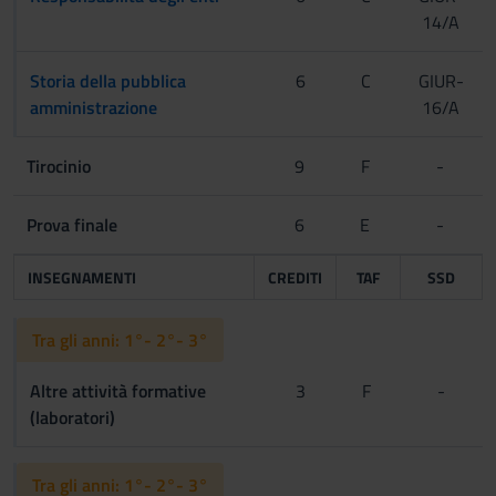
14/A
Storia della pubblica
6
C
GIUR-
amministrazione
16/A
Tirocinio
9
F
-
Prova finale
6
E
-
INSEGNAMENTI
CREDITI
TAF
SSD
Tra gli anni: 1°- 2°- 3°
Altre attività formative
3
F
-
(laboratori)
Tra gli anni: 1°- 2°- 3°