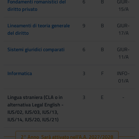
Fondamenti romanistici del
6
B
GIUR-
diritto privato
15/A
Lineamenti di teoria generale
9
B
GIUR-
del diritto
17/A
Sistemi giuridici comparati
6
B
GIUR-
11/A
Informatica
3
F
INFO-
01/A
Lingua straniera (CLA o in
3
E
-
alternativa Legal English -
IUS/02, IUS/03, IUS/13,
IUS/14, IUS/20, IUS/21)
2° Anno Sarà attivato nell'A.A. 2027/2028