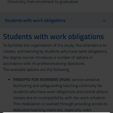
University, from enrolment to graduation.
Students with work obligations
Students with work obligations
To facilitate the organisation of the study, the attendance to
classes, and learning by students who have work obligations,
the degree course introduces a number of options in
accordance with its professionalising objectives.
The available options are the following
PANOPTO FOR WORKERS (P4W)
: service aimed at
facilitating and safeguarding teaching continuity for
students who have work obligations and cannot attend
classes due to incompatibility with the work schedule.
This modulation is realised through providing access to
dedicated teaching materials, especially video