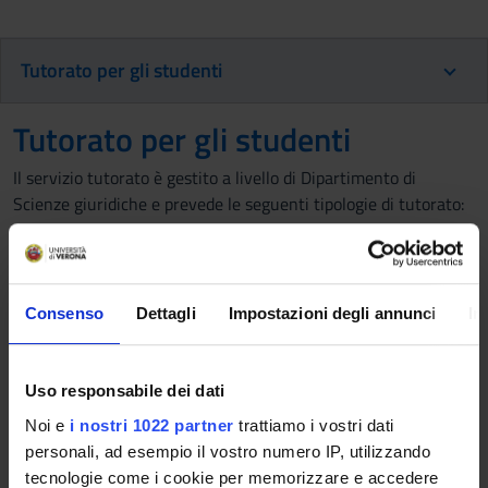
Tutorato per gli studenti
Tutorato per gli studenti
Il servizio tutorato è gestito a livello di Dipartimento di
Scienze giuridiche e prevede le seguenti tipologie di tutorato:
di accoglienza e di orientamento (tutorato orientativo)
di supporto all’inclusione (tutorato specializzato)
di social media management (tutorato orientativo)
Consenso
Dettagli
Impostazioni degli annunci
In
di assistenza al progetto multimediale Panopto for
workers (tutorato facilitatore)
di tipo didattico e di assistenza tesi (tutorato didattico).
Uso responsabile dei dati
Per maggiori informazioni, si rinvia alla pagina
Tutorato per
Noi e
i nostri 1022 partner
trattiamo i vostri dati
studentesse e studenti – Giurisprudenza
.
personali, ad esempio il vostro numero IP, utilizzando
tecnologie come i cookie per memorizzare e accedere