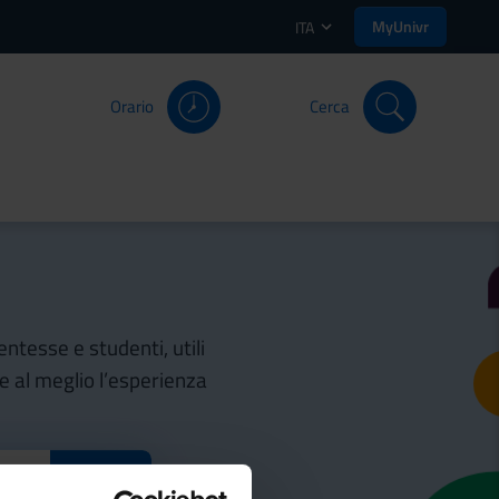
MyUnivr
ITA
Orario
Cerca
entesse e studenti, utili
re al meglio l’esperienza