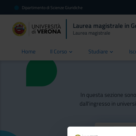
Dipartimento di Scienze Giuridiche
Laurea magistrale in 
Laurea magistrale
Home
Il Corso
Studiare
Isc
current
In questa sezione sono d
dall'ingresso in univers