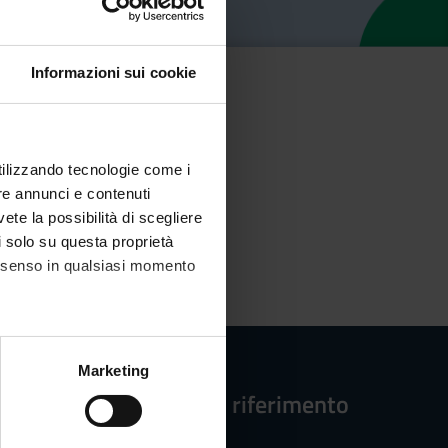
Informazioni sui cookie
utilizzando tecnologie come i
re annunci e contenuti
vete la possibilità di scegliere
li solo su questa proprietà
consenso in qualsiasi momento
alche metro,
Marketing
e specifiche (impronte
Strutture di riferimento
ezione dettagli
. Puoi