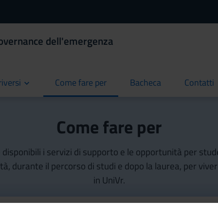
Governance dell'emergenza
riversi
Come fare per
Bacheca
Contatti
current
current
current
Come fare per
isponibili i servizi di supporto e le opportunità per stud
ità, durante il percorso di studi e dopo la laurea, per vive
in UniVr.