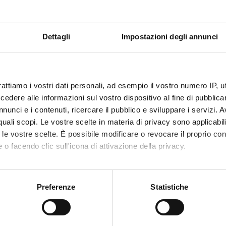
Dettagli
Impostazioni degli annunci
rattiamo i vostri dati personali, ad esempio il vostro numero IP, 
dere alle informazioni sul vostro dispositivo al fine di pubblica
nunci e i contenuti, ricercare il pubblico e sviluppare i servizi. A
r quali scopi. Le vostre scelte in materia di privacy sono applicabi
to le vostre scelte. È possibile modificare o revocare il proprio 
 o facendo clic sull'icona di attivazione della privacy.
mo anche:
oni sulla tua posizione geografica, con un'approssimazione di qu
Preferenze
Statistiche
spositivo, scansionandolo attivamente alla ricerca di caratteristich
Servizi e Faq
aborati i tuoi dati personali e imposta le tue preferenze nella
s