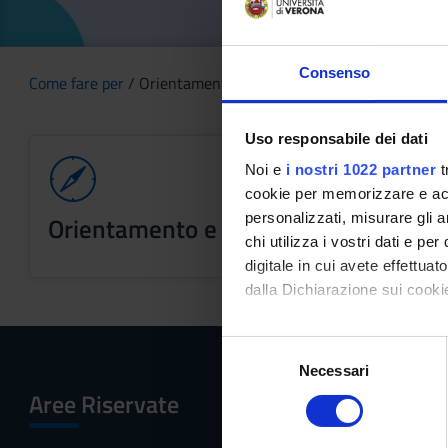
Consenso
Come fare per
/ Orientamento e tutorato
Uso responsabile dei dati
Noi e
i nostri 1022 partner
t
cookie per memorizzare e acce
personalizzati, misurare gli an
Orientamento e Tutorato
chi utilizza i vostri dati e pe
digitale in cui avete effettua
dalla Dichiarazione sui cookie
Con il tuo consenso, vorrem
S
raccogliere informazi
Necessari
e
Identificare il tuo di
Aree Riservate
Menu
l
digitali).
e
Approfondisci come vengono el
z