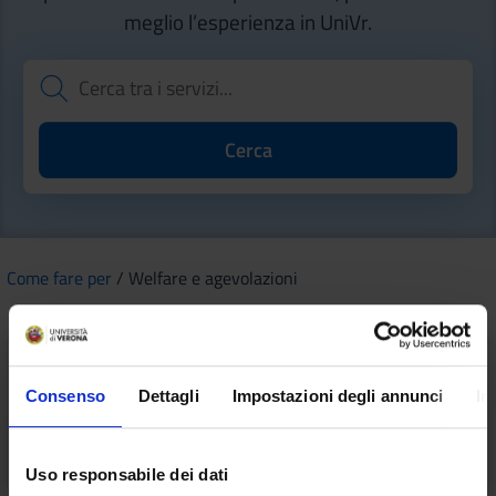
meglio l’esperienza in UniVr.
Come fare per
/ Welfare e agevolazioni
Consenso
Dettagli
Impostazioni degli annunci
In
Spostamento Casa Lavoro
Uso responsabile dei dati