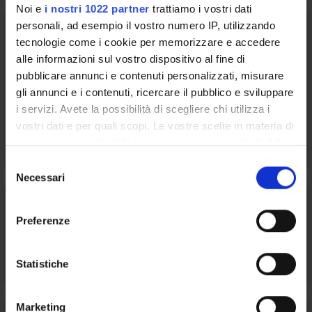
Noi e
i nostri 1022 partner
trattiamo i vostri dati
personali, ad esempio il vostro numero IP, utilizzando
tecnologie come i cookie per memorizzare e accedere
alle informazioni sul vostro dispositivo al fine di
Comitato Unico di Garanzia per le
pubblicare annunci e contenuti personalizzati, misurare
pari opportunità, la valorizzazione
gli annunci e i contenuti, ricercare il pubblico e sviluppare
i servizi. Avete la possibilità di scegliere chi utilizza i
del benessere di chi lavora e contro
vostri dati e per quali scopi. Le vostre scelte in materia di
le discriminazioni (CUG)
privacy sono applicabili solo su questa proprietà digitale
in cui avete effettuato le vostre scelte. È possibile
S
modificare o revocare il proprio consenso in qualsiasi
Necessari
e
momento dalla Dichiarazione sui cookie o facendo clic
l
sull'icona di attivazione della privacy.
e
Preferenze
z
Con il tuo consenso, vorremmo anche:
Baby Ateneo
i
raccogliere informazioni sulla tua posizione
o
Statistiche
geografica, con un'approssimazione di qualche
n
metro,
e
Marketing