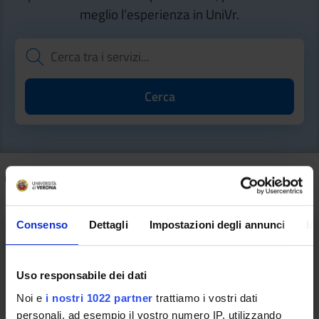
meglio l’esperienza in UniVr.
Come fare per
/ Sport, cultura e vita universitaria
Consenso
Dettagli
Impostazioni degli annunci
In
Spazio alle Idee
Uso responsabile dei dati
Noi e
i nostri 1022 partner
trattiamo i vostri dati
personali, ad esempio il vostro numero IP, utilizzando