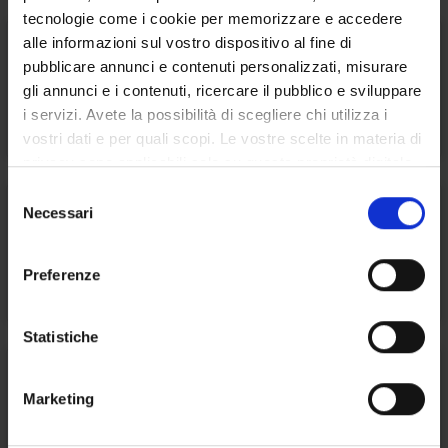
tecnologie come i cookie per memorizzare e accedere
alle informazioni sul vostro dispositivo al fine di
pubblicare annunci e contenuti personalizzati, misurare
gli annunci e i contenuti, ricercare il pubblico e sviluppare
Univr Sport
i servizi. Avete la possibilità di scegliere chi utilizza i
vostri dati e per quali scopi. Le vostre scelte in materia di
privacy sono applicabili solo su questa proprietà digitale
in cui avete effettuato le vostre scelte. È possibile
S
modificare o revocare il proprio consenso in qualsiasi
Necessari
e
momento dalla Dichiarazione sui cookie o facendo clic
l
sull'icona di attivazione della privacy.
e
Centro Universitario Sportivo - CUS
Preferenze
z
Con il tuo consenso, vorremmo anche:
i
raccogliere informazioni sulla tua posizione
o
Statistiche
geografica, con un'approssimazione di qualche
n
metro,
e
Marketing
Identificare il tuo dispositivo, scansionandolo
d
TAI/Ti Aiuto Io
attivamente alla ricerca di caratteristiche specifiche
e