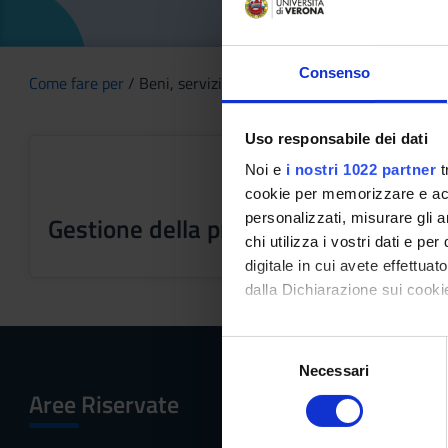
Consenso
Come fare per
/ Beni, servizi e acquisti
Uso responsabile dei dati
Noi e
i nostri 1022 partner
t
cookie per memorizzare e acce
personalizzati, misurare gli an
Gestione della prima accoglienza
chi utilizza i vostri dati e pe
digitale in cui avete effettua
dalla Dichiarazione sui cookie
Con il tuo consenso, vorrem
S
raccogliere informazi
Necessari
e
Identificare il tuo di
Aree Riservate
Menu
l
digitali).
e
Approfondisci come vengono el
z