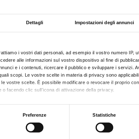
Dettagli
Impostazioni degli annunci
rattiamo i vostri dati personali, ad esempio il vostro numero IP, 
dere alle informazioni sul vostro dispositivo al fine di pubblica
nunci e i contenuti, ricercare il pubblico e sviluppare i servizi. A
Energy manager
r quali scopi. Le vostre scelte in materia di privacy sono applicabi
to le vostre scelte. È possibile modificare o revocare il proprio 
 o facendo clic sull'icona di attivazione della privacy.
mo anche:
oni sulla tua posizione geografica, con un'approssimazione di qu
Preferenze
Statistiche
spositivo, scansionandolo attivamente alla ricerca di caratteristich
Servizi e Faq
aborati i tuoi dati personali e imposta le tue preferenze nella
s