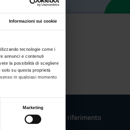
Informazioni sui cookie
utilizzando tecnologie come i
re annunci e contenuti
vete la possibilità di scegliere
li solo su questa proprietà
consenso in qualsiasi momento
alche metro,
Marketing
e specifiche (impronte
Strutture di riferimento
ezione dettagli
. Puoi