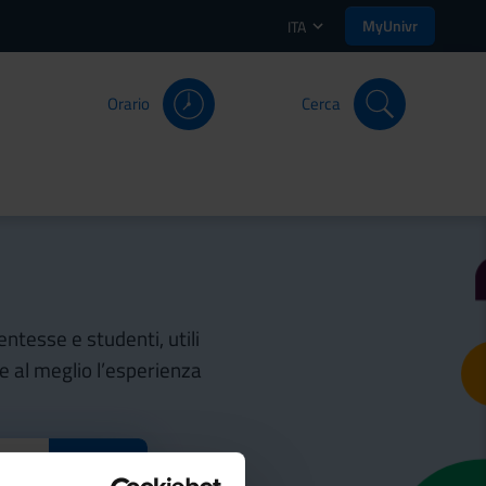
MyUnivr
ITA
Orario
Cerca
entesse e studenti, utili
re al meglio l’esperienza