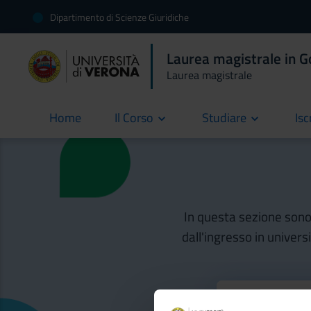
Dipartimento di Scienze Giuridiche
Laurea magistrale in 
Laurea magistrale
Home
Il Corso
Studiare
Isc
current
In questa sezione sono d
dall'ingresso in univers