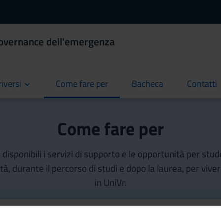
Governance dell'emergenza
riversi
Come fare per
Bacheca
Contatti
current
current
current
Come fare per
isponibili i servizi di supporto e le opportunità per stud
ità, durante il percorso di studi e dopo la laurea, per vive
in UniVr.