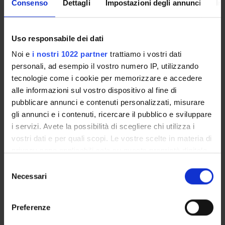
Consenso
Dettagli
Impostazioni degli annunci
In
È il documento che specifica gli aspetti organizzativi del
Corso di Studio, in conformità con il Regolamento Didattico
di Ateneo e con l’Ordinamento del Corso. Viene pubblicato
Uso responsabile dei dati
nei mesi di
giugno/luglio
e contiene informazioni generali
sul Corso di Studio, sugli insegnamenti e sulle regole sul
Noi e
i nostri 1022 partner
trattiamo i vostri dati
percorso di formazione.
personali, ad esempio il vostro numero IP, utilizzando
tecnologie come i cookie per memorizzare e accedere
alle informazioni sul vostro dispositivo al fine di
Altri Regolamenti
pubblicare annunci e contenuti personalizzati, misurare
gli annunci e i contenuti, ricercare il pubblico e sviluppare
i servizi. Avete la possibilità di scegliere chi utilizza i
Regolamento sulla contribuzione
vostri dati e per quali scopi. Le vostre scelte in materia di
studentesca
privacy sono applicabili solo su questa proprietà digitale
Link
in cui avete effettuato le vostre scelte. È possibile
S
modificare o revocare il proprio consenso in qualsiasi
Necessari
e
momento dalla Dichiarazione sui cookie o facendo clic
l
Regolamento studenti
sull'icona di attivazione della privacy.
e
Preferenze
Link
z
Con il tuo consenso, vorremmo anche: