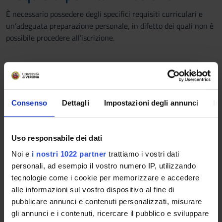
È necessario possedere degli specifici requisiti curriculari e
un’adeguata preparazione personale, in difetto dei quali non è
possibile procedere all’iscrizione.
Requisiti curriculari
Per accedere al Corso di Laurea Magistrale in Governance
dell’Emergenza gli studenti devono essere in possesso dei
Consenso
Dettagli
Impostazioni degli annunci
In
seguenti
requisiti curriculari
:
60 CFU
indistintamente nei settori scientifico
Uso responsabile dei dati
disciplinari contrassegnati come
IUS, SECS-P, SECS-S,
Noi e
i nostri 1022 partner
trattiamo i vostri dati
SPS, M-GGR, M-STO
.
personali, ad esempio il vostro numero IP, utilizzando
tecnologie come i cookie per memorizzare e accedere
Preparazione personale
alle informazioni sul vostro dispositivo al fine di
pubblicare annunci e contenuti personalizzati, misurare
Per potersi iscrivere alla laurea magistrale,
lo studente dovrà
gli annunci e i contenuti, ricercare il pubblico e sviluppare