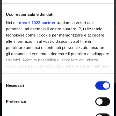
Uso responsabile dei dati
Ulteriori attività formative
Noi e
i nostri 1022 partner
trattiamo i vostri dati
personali, ad esempio il vostro numero IP, utilizzando
Ulteriori Attività formativa D e F
tecnologie come i cookie per memorizzare e accedere
alle informazioni sul vostro dispositivo al fine di
A.A. 2026/2027
pubblicare annunci e contenuti personalizzati, misurare
gli annunci e i contenuti, ricercare il pubblico e sviluppare
i servizi. Avete la possibilità di scegliere chi utilizza i
Insegnamenti non ancora inseriti
vostri dati e per quali scopi. Le vostre scelte in materia di
privacy sono applicabili solo su questa proprietà digitale
in cui avete effettuato le vostre scelte. È possibile
S
modificare o revocare il proprio consenso in qualsiasi
Necessari
e
momento dalla Dichiarazione sui cookie o facendo clic
l
sull'icona di attivazione della privacy.
e
Preferenze
z
Aree Riservate
Con il tuo consenso, vorremmo anche:
i