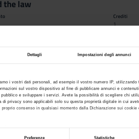
d the law
nto
Crediti
1
utuato dall'insegnamento
Lab.: AI and the law
(2025/2026) - Laur
Dettagli
Impostazioni degli annunci
iamo i vostri dati personali, ad esempio il vostro numero IP, utilizzando
mazioni sul vostro dispositivo al fine di pubblicare annunci e contenuti
 pubblico e sviluppare i servizi. Avete la possibilità di scegliere chi utili
 di privacy sono applicabili solo su questa proprietà digitale in cui avet
l proprio consenso in qualsiasi momento dalla Dichiarazione sui cookie o
anche:
sulla tua posizione geografica, con un'approssimazione di qualche metro
Preferenze
Statistiche