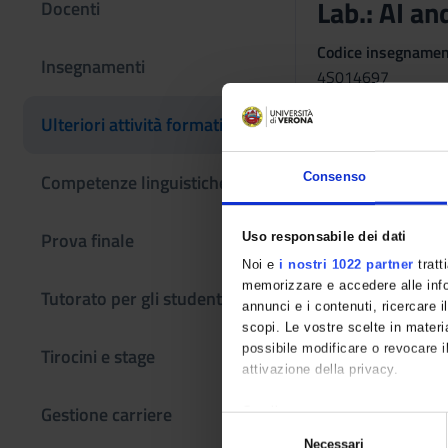
Lab.: AI an
Docenti
Codice insegname
Insegnamenti
4S014697
L'insegnamento è m
Ulteriori attività formative
Consenso
Competenze linguistiche
Prova finale
Uso responsabile dei dati
Noi e
i nostri 1022 partner
tratt
memorizzare e accedere alle infor
Tutorato per gli studenti
annunci e i contenuti, ricercare il
scopi. Le vostre scelte in materia
possibile modificare o revocare i
Tirocini e stage
attivazione della privacy.
Gestione carriere
Con il tuo consenso, vorremmo 
S
raccogliere informazioni 
Necessari
e