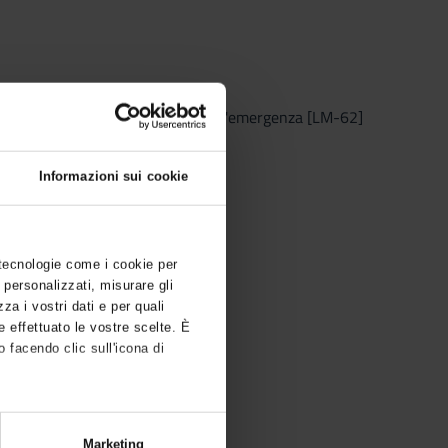
ea magistrale in Governance dell'emergenza [LM-62]
Informazioni sui cookie
 tecnologie come i cookie per
 personalizzati, misurare gli
zza i vostri dati e per quali
e effettuato le vostre scelte. È
 facendo clic sull'icona di
,
Marketing