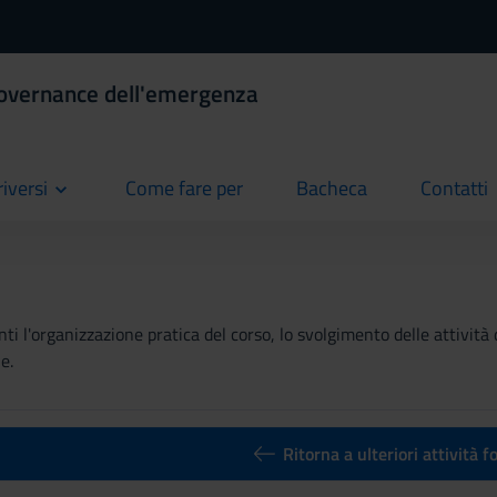
Governance dell'emergenza
riversi
Come fare per
Bacheca
Contatti
current
current
current
ti l'organizzazione pratica del corso, lo svolgimento delle attività 
e.
Ritorna a ulteriori attività 