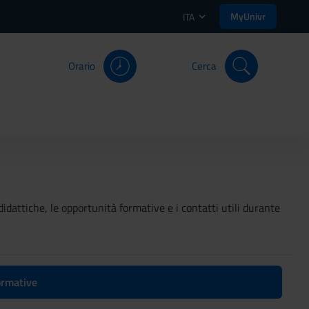
MyUnivr
ITA
Orario
Cerca
didattiche, le opportunità formative e i contatti utili durante
formative