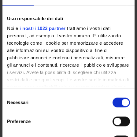
Uso responsabile dei dati
DIRITTO AMMINISTRATIVO DELLA
Noi e
i nostri 1022 partner
trattiamo i vostri dati
PROTEZIONE CIVILE
personali, ad esempio il vostro numero IP, utilizzando
tecnologie come i cookie per memorizzare e accedere
Credits
alle informazioni sul vostro dispositivo al fine di
3
pubblicare annunci e contenuti personalizzati, misurare
gli annunci e i contenuti, ricercare il pubblico e sviluppare
Period
i servizi. Avete la possibilità di scegliere chi utilizza i
1° periodo lezioni (1A) - GEM, Periodo riservato a
vostri dati e per quali scopi. Le vostre scelte in materia di
eventuali recuperi di lezioni (1A)- GEM
privacy sono applicabili solo su questa proprietà digitale
Academic staff
in cui avete effettuato le vostre scelte. È possibile
S
Giovanna Ligugnana
modificare o revocare il proprio consenso in qualsiasi
Necessari
e
momento dalla Dichiarazione sui cookie o facendo clic
l
Lessons timetable
sull'icona di attivazione della privacy.
e
Preferenze
z
Con il tuo consenso, vorremmo anche:
i