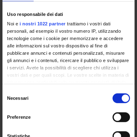
Identity and citizenship
Uso responsabile dei dati
Credits
Noi e
i nostri 1022 partner
trattiamo i vostri dati
3
personali, ad esempio il vostro numero IP, utilizzando
tecnologie come i cookie per memorizzare e accedere
Period
alle informazioni sul vostro dispositivo al fine di
1° periodo lezioni (1A) - GEM Edunext
pubblicare annunci e contenuti personalizzati, misurare
gli annunci e i contenuti, ricercare il pubblico e sviluppare
Academic staff
i servizi. Avete la possibilità di scegliere chi utilizza i
Alessandra Cordiano
vostri dati e per quali scopi. Le vostre scelte in materia di
privacy sono applicabili solo su questa proprietà digitale
Lessons timetable
in cui avete effettuato le vostre scelte. È possibile
S
modificare o revocare il proprio consenso in qualsiasi
Necessari
e
momento dalla Dichiarazione sui cookie o facendo clic
l
TRADIZIONI COSTITUZIONALI
sull'icona di attivazione della privacy.
e
Preferenze
COMPARATE NON
z
EUROCENTRICHE
Con il tuo consenso, vorremmo anche:
i
raccogliere informazioni sulla tua posizione
o
Statistiche