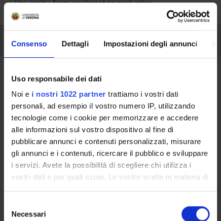
University, from enrolment to graduation.
Modules
Consenso
Dettagli
Impostazioni degli annunci
In
Back to the study plan
Uso responsabile dei dati
Noi e
i nostri 1022 partner
trattiamo i vostri dati
Back to the modules per semester
personali, ad esempio il vostro numero IP, utilizzando
tecnologie come i cookie per memorizzare e accedere
Organizzazione sostenibile -
alle informazioni sul vostro dispositivo al fine di
POLITICHE INNOVATIVE POST-
pubblicare annunci e contenuti personalizzati, misurare
EMERGENZA
gli annunci e i contenuti, ricercare il pubblico e sviluppare
i servizi. Avete la possibilità di scegliere chi utilizza i
Teaching code
Credits
vostri dati e per quali scopi. Le vostre scelte in materia di
4S013985
3
privacy sono applicabili solo su questa proprietà digitale
in cui avete effettuato le vostre scelte. È possibile
S
The course is given by
Organizzazione, contratti e
modificare o revocare il proprio consenso in qualsiasi
Necessari
e
immigrazione - Modulo: POLITICHE INNOVATIVE POST-