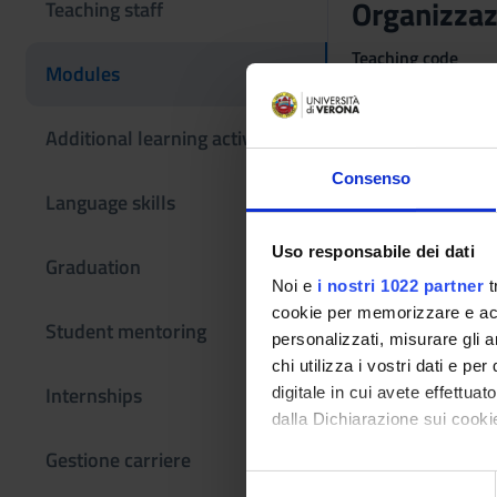
Organizzaz
Teaching staff
Teaching code
Modules
4S013985
The course is give
Additional learning activities
Governance
Consenso
Language skills
Uso responsabile dei dati
Graduation
Noi e
i nostri 1022 partner
t
cookie per memorizzare e acce
Student mentoring
personalizzati, misurare gli an
chi utilizza i vostri dati e pe
Internships
digitale in cui avete effettua
dalla Dichiarazione sui cookie
Gestione carriere
Con il tuo consenso, vorrem
S