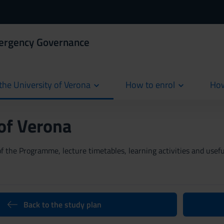
mergency Governance
the University of Verona
How to enrol
How
cur
 of Verona
 the Programme, lecture timetables, learning activities and useful
Back to the study plan