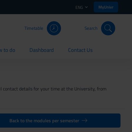
MyUnivr
ENG
Timetable
Search
 to do
Dashboard
Contact Us
rent
current
current
 contact details for your time at the University, from
Back to the modules per semester