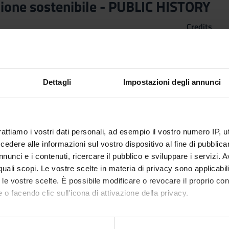
ione sostenibile - PUBLIC HISTORY
Credits
3
n by
Organizzazione, contratti e comunicazione - Modulo: PUBLIC 
Dettagli
Impostazioni degli annunci
rattiamo i vostri dati personali, ad esempio il vostro numero IP, 
dere alle informazioni sul vostro dispositivo al fine di pubblica
nunci e i contenuti, ricercare il pubblico e sviluppare i servizi. A
r quali scopi. Le vostre scelte in materia di privacy sono applicabi
to le vostre scelte. È possibile modificare o revocare il proprio 
 o facendo clic sull'icona di attivazione della privacy.
mo anche: