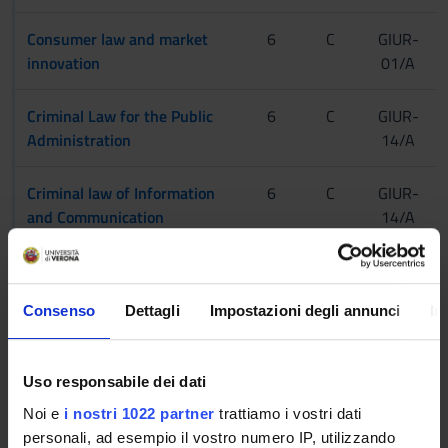
Consumer law and market
6
C
GIUR-
innovation
01/A
Criminal Law for the Public
6
C
GIUR-
Administration
14/A
Criminal law of Information
6
C
GIUR-
and Communication
14/A
Technologies
Cultural heritage
6
C
ARTE-
Consenso
Dettagli
Impostazioni degli annunci
In
organization and
01/D
management
Uso responsabile dei dati
Custom law and
6
C
GIUR-
Noi e
i nostri 1022 partner
trattiamo i vostri dati
consumption tax law
08/A
personali, ad esempio il vostro numero IP, utilizzando