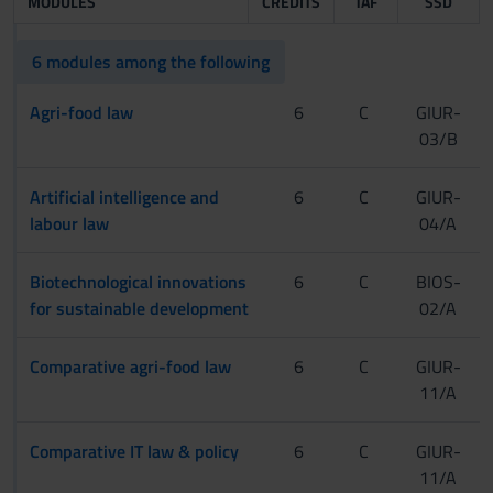
MODULES
CREDITS
TAF
SSD
6 modules among the following
Agri-food law
6
C
GIUR-
03/B
Artificial intelligence and
6
C
GIUR-
labour law
04/A
Biotechnological innovations
6
C
BIOS-
for sustainable development
02/A
Comparative agri-food law
6
C
GIUR-
11/A
Comparative IT law & policy
6
C
GIUR-
11/A