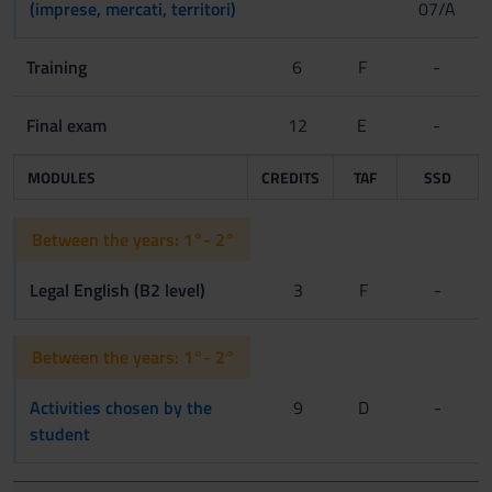
(imprese, mercati, territori)
07/A
Training
6
F
-
Final exam
12
E
-
MODULES
CREDITS
TAF
SSD
Between the years: 1°- 2°
Legal English (B2 level)
3
F
-
Between the years: 1°- 2°
Activities chosen by the
9
D
-
student