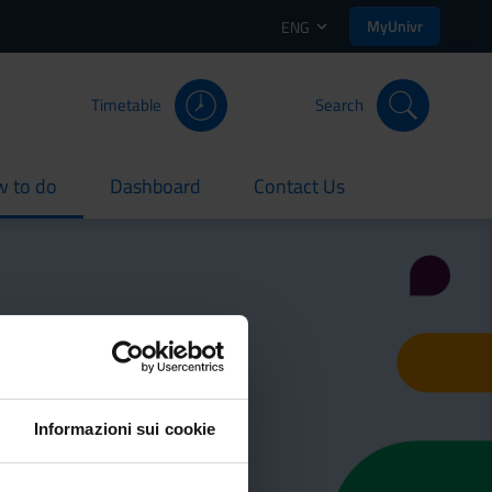
MyUnivr
ENG
Timetable
Search
 to do
Dashboard
Contact Us
rent
current
current
 from enrollment to
 Verona.
Informazioni sui cookie