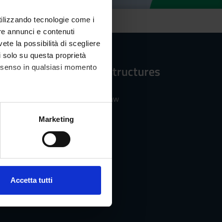
utilizzando tecnologie come i
re annunci e contenuti
vete la possibilità di scegliere
li solo su questa proprietà
Reference structures
consenso in qualsiasi momento
Department of Law
alche metro,
Marketing
e specifiche (impronte
ezione dettagli
. Puoi
s
Accetta tutti
l media e per analizzare il
ostri partner che si occupano
azioni che hai fornito loro o