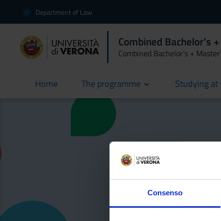
Department of Law
Combined Bachelor's +
Combined Bachelor's + Master
Home
The programme
Studying at 
current
Here you can find 
graduat
Consenso