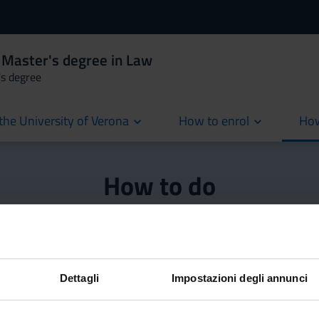
 Master's degree in Law
's degree
the University of Verona
How to enrol
How
cur
How to do
all the services and opportunities available to students,
ion, to make the most of their time at the University of
Dettagli
Impostazioni degli annunci