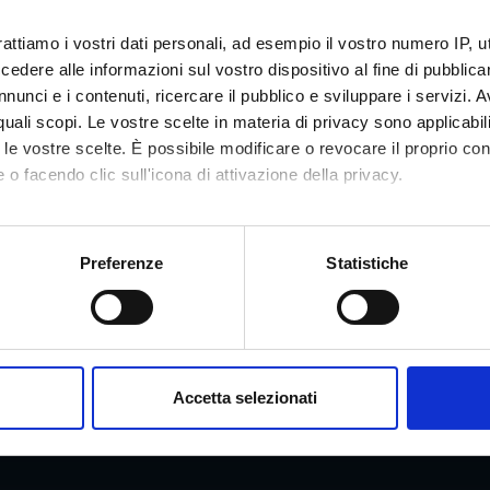
rattiamo i vostri dati personali, ad esempio il vostro numero IP, 
dere alle informazioni sul vostro dispositivo al fine di pubblica
nunci e i contenuti, ricercare il pubblico e sviluppare i servizi. A
r quali scopi. Le vostre scelte in materia di privacy sono applicabi
Services and Faq
to le vostre scelte. È possibile modificare o revocare il proprio 
 o facendo clic sull'icona di attivazione della privacy.
Prospective students
mo anche:
me
Students
oni sulla tua posizione geografica, con un'approssimazione di qu
Preferenze
Statistiche
spositivo, scansionandolo attivamente alla ricerca di caratteristich
he University of Verona
Graduates
aborati i tuoi dati personali e imposta le tue preferenze nella
s
Companies and local authoritie
consenso in qualsiasi momento dalla Dichiarazione sui cookie.
Faq
Accetta selezionati
nalizzare contenuti ed annunci, per fornire funzionalità dei socia
inoltre informazioni sul modo in cui utilizzi il nostro sito con i n
icità e social media, i quali potrebbero combinarle con altre inform