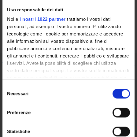
Find out more
Uso responsabile dei dati
Noi e
i nostri 1022 partner
trattiamo i vostri dati
personali, ad esempio il vostro numero IP, utilizzando
Commissione Paritetica Docenti-Studenti
tecnologie come i cookie per memorizzare e accedere
alle informazioni sul vostro dispositivo al fine di
pubblicare annunci e contenuti personalizzati, misurare
gli annunci e i contenuti, ricercare il pubblico e sviluppare
Teaching staff member responsible
i servizi. Avete la possibilità di scegliere chi utilizza i
vostri dati e per quali scopi. Le vostre scelte in materia di
for degree programme quality
privacy sono applicabili solo su questa proprietà digitale
assurance
in cui avete effettuato le vostre scelte. È possibile
S
modificare o revocare il proprio consenso in qualsiasi
Necessari
e
Find out more
momento dalla Dichiarazione sui cookie o facendo clic
l
sull'icona di attivazione della privacy.
e
Preferenze
z
Con il tuo consenso, vorremmo anche:
i
Giovanna Ligugnana
GL
raccogliere informazioni sulla tua posizione
o
Statistiche
Ligugnana Giovanna
Email: giovanna.ligugnana@univr.it