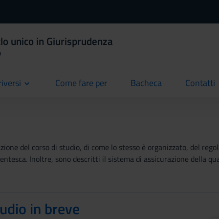
lo unico in Giurisprudenza
o
riversi
Come fare per
Bacheca
Contatti
current
current
current
ione del corso di studio, di come lo stesso è organizzato, del regola
tesca. Inoltre, sono descritti il sistema di assicurazione della qual
tudio in breve