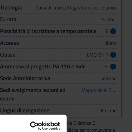
Tipologia
Corsi di laurea Magistrale a ciclo unico
Durata
5 Anni
Possibilità di iscrizione a tempo parziale
Sì
Accesso
libero
Classe
LMG/01 R
Ammesso al progetto PA 110 e lode
Sì
Sede Amministrativa
Verona
Sedi svolgimento lezioni ed
Mappa delle Sedi
esami
Lingua di erogazione
Italiano
dattica Innovativa - IDEA (Innovazione Didattica E
2 del Dipartimento di Scienze Giuridiche per promuovere e