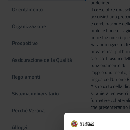
undefined
Orientamento
Il corso offre una so
acquisirà una prepar
e combinazione delle
Organizzazione
orale le linee di r
impostazione di que
Prospettive
Saranno oggetto di st
privatistica, pubbli
storico-filosofici de
Assicurazione della Qualità
funzionamento dei f
l'approfondimento, c
Regolamenti
lingua dell'Unione E
A supporto della did
Sistema universitario
straniera, ed eserci
formative collaterali
che presenteranno la 
Perché Verona
conoscenze apprese 
Gli studenti potrann
Alloggi
Apprendimento), str