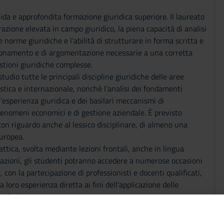
lida e approfondita formazione giuridica superiore. Il laureato
azione elevata in campo giuridico, la piena capacità di analisi
 norme giuridiche e l'abilità di strutturare in forma scritta e
agionamento e di argomentazione necessarie a una corretta
stioni giuridiche complesse.
udio tutte le principali discipline giuridiche delle aree
cistica e internazionale, nonché l'analisi dei fondamenti
ll'esperienza giuridica e dei basilari meccanismi di
enomeni economici e di gestione aziendale. È previsto
on riguardo anche al lessico disciplinare, di almeno una
uropea.
attica, svolta mediante lezioni frontali, anche in lingua
tazioni, gli studenti potranno accedere a numerose occasioni
, con la partecipazione di professionisti e docenti qualificati,
loro esperienza diretta ai fini dell'applicazione delle
a lezione.
o, inoltre, beneficiare dell'offerta formativa del Laboratorio di Di
uttura istituita nel contesto del Progetto di Eccellenza 2018-202