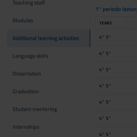
Teaching staff
1° periodo lezio
Modules
YEARS
4° 5°
Additional learning activities
4° 5°
Language skills
4° 5°
Dissertation
4° 5°
Graduation
4° 5°
Student mentoring
4° 5°
Internships
4° 5°