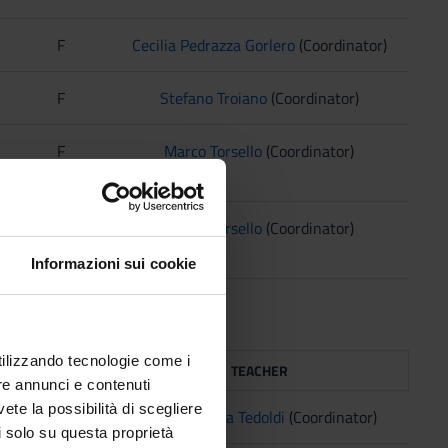
F
Cecilia Pedrazza Gorlero
(Coordinator)
F
Stefano Troiano
(Coordinator)
F
Marco Torsello
(Coordinator)
F
Marco Torsello
(Coordinator)
Informazioni sui cookie
utilizzando tecnologie come i
TAF
TEACHER
re annunci e contenuti
vete la possibilità di scegliere
F
Alberto Maria Tedoldi
(Coordinator)
li solo su questa proprietà