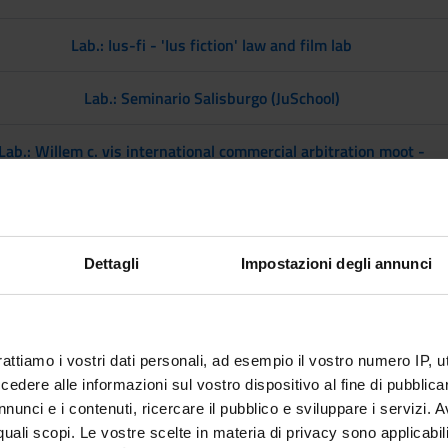
Lab.: Ius-fi - 'Ius fiction' law and film lab
Lab.: Seminario Salisburgo (JuSchool)
Lab.: Willem c. vis international commercial arbitration moot -
preparazione (2 cfu)
Lab.: Willem c. vis international commercial arbitration moot -
preparazione e competizione (4 cfu)
Dettagli
Impostazioni degli annunci
ni (2A) From 2/11/26 To 3/24/26
rattiamo i vostri dati personali, ad esempio il vostro numero IP, 
MODULES
dere alle informazioni sul vostro dispositivo al fine di pubblica
nunci e i contenuti, ricercare il pubblico e sviluppare i servizi. A
Lab.: Italian mediation competition - preparation (2 cfu)
r quali scopi. Le vostre scelte in materia di privacy sono applicabi