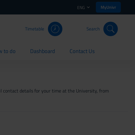
MyUnivr
ENG
Timetable
Search
 to do
Dashboard
Contact Us
rent
current
current
 contact details for your time at the University, from