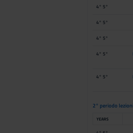
s
4° 5°
e
n
4° 5°
s
o
4° 5°
4° 5°
4° 5°
2° periodo lezio
YEARS
4° 5°