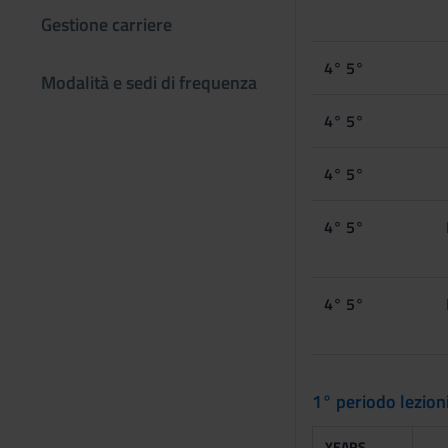
Gestione carriere
4° 5°
Modalità e sedi di frequenza
4° 5°
4° 5°
4° 5°
4° 5°
1° periodo lezio
YEARS