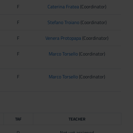
F
Caterina Fratea
(Coordinator)
F
Stefano Troiano
(Coordinator)
F
Venera Protopapa
(Coordinator)
F
Marco Torsello
(Coordinator)
F
Marco Torsello
(Coordinator)
TAF
TEACHER
D
Not yet assigned