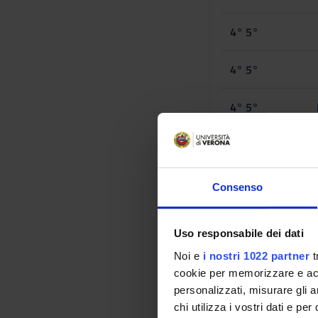
4° 5°
4° 5°
4° 5°
4° 5°
Consenso
2° periodo lezio
Uso responsabile dei dati
Noi e
i nostri 1022 partner
t
YEARS
cookie per memorizzare e acce
personalizzati, misurare gli an
4° 5°
chi utilizza i vostri dati e pe