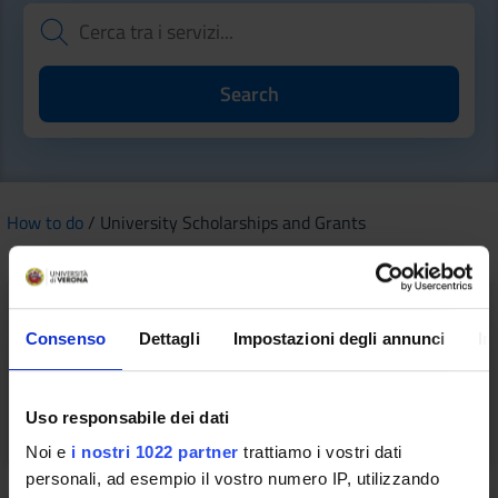
How to do
/ University Scholarships and Grants
Consenso
Dettagli
Impostazioni degli annunci
In
Grants for cultural, sports and
recreational student activities
Uso responsabile dei dati
Noi e
i nostri 1022 partner
trattiamo i vostri dati
personali, ad esempio il vostro numero IP, utilizzando