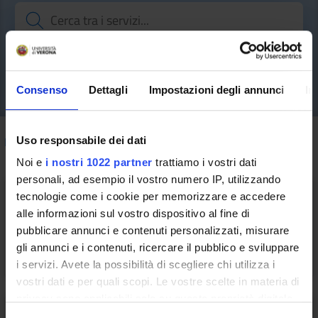
Consenso
Dettagli
Impostazioni degli annunci
In
How to do
/ Commercial and Procurement Services
Uso responsabile dei dati
Noi e
i nostri 1022 partner
trattiamo i vostri dati
personali, ad esempio il vostro numero IP, utilizzando
tecnologie come i cookie per memorizzare e accedere
alle informazioni sul vostro dispositivo al fine di
pubblicare annunci e contenuti personalizzati, misurare
Gestione della prima accoglienza
gli annunci e i contenuti, ricercare il pubblico e sviluppare
i servizi. Avete la possibilità di scegliere chi utilizza i
vostri dati e per quali scopi. Le vostre scelte in materia di
privacy sono applicabili solo su questa proprietà digitale
in cui avete effettuato le vostre scelte. È possibile