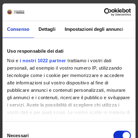
1 Servizi
Consenso
Dettagli
Impostazioni degli annunci
In
Erasmus e mobilità internazionale
Uso responsabile dei dati
Noi e
i nostri 1022 partner
trattiamo i vostri dati
personali, ad esempio il vostro numero IP, utilizzando
tecnologie come i cookie per memorizzare e accedere
2 Servizi
alle informazioni sul vostro dispositivo al fine di
pubblicare annunci e contenuti personalizzati, misurare
ESU Informa
gli annunci e i contenuti, ricercare il pubblico e sviluppare
i servizi. Avete la possibilità di scegliere chi utilizza i
vostri dati e per quali scopi. Le vostre scelte in materia di
privacy sono applicabili solo su questa proprietà digitale
in cui avete effettuato le vostre scelte. È possibile
2 Servizi
S
modificare o revocare il proprio consenso in qualsiasi
Necessari
e