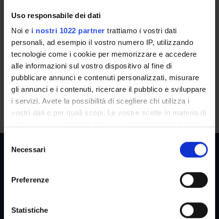
Hai una carriera universitaria ancora attiva? Leggi le
Uso responsabile dei dati
informazioni per fare un
trasferimento da altro Ateneo
Noi e
i nostri 1022 partner
trattiamo i vostri dati
o un
passaggio di corso interno a UNIVR
.
personali, ad esempio il vostro numero IP, utilizzando
tecnologie come i cookie per memorizzare e accedere
alle informazioni sul vostro dispositivo al fine di
Se hai una carriera conclusa per conseguimento titolo o corsi
pubblicare annunci e contenuti personalizzati, misurare
singoli, per rinuncia agli studi o per decadenza dagli studi,
gli annunci e i contenuti, ricercare il pubblico e sviluppare
consulta la
procedura di richiesta
dell'abbreviazione di
i servizi. Avete la possibilità di scegliere chi utilizza i
carriera.
vostri dati e per quali scopi. Le vostre scelte in materia di
privacy sono applicabili solo su questa proprietà digitale
in cui avete effettuato le vostre scelte. È possibile
S
modificare o revocare il proprio consenso in qualsiasi
Necessari
e
momento dalla Dichiarazione sui cookie o facendo clic
l
sull'icona di attivazione della privacy.
e
Preferenze
Reserved Areas
z
Con il tuo consenso, vorremmo anche:
i
raccogliere informazioni sulla tua posizione
o
Statistiche