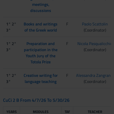
meetings,
discussions
1° 2°
Books and writings
F
Paolo Scattolin
3°
of the Greek world
(Coordinator)
1° 2°
Preparation and
F
Nicola Pasqualicchio
3°
participation in the
(Coordinator)
Youth Jury of the
Totola Prize
1° 2°
Creative writing for
F
Alessandra Zangrandi
3°
language teaching
(Coordinator)
CuCi 2 B From 4/7/26 To 5/30/26
YEARS
MODULES
TAF
TEACHER