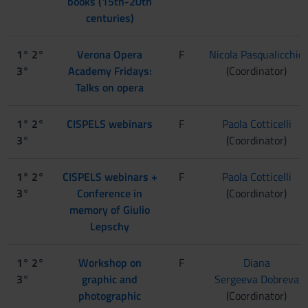
books (15th-20th
centuries)
1° 2°
Verona Opera
F
Nicola Pasqualicchio
3°
Academy Fridays:
(Coordinator)
Talks on opera
1° 2°
CISPELS webinars
F
Paola Cotticelli
3°
(Coordinator)
1° 2°
CISPELS webinars +
F
Paola Cotticelli
3°
Conference in
(Coordinator)
memory of Giulio
Lepschy
1° 2°
Workshop on
F
Diana
3°
graphic and
Sergeeva Dobreva
photographic
(Coordinator)