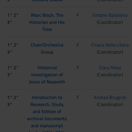
1° 2°
Marc Bloch. The
F
Simone Balossino
3°
Historian and His
(Coordinator)
Time
1° 2°
Choir/Orchestra
F
Chiara Della Libera
3°
Group
(Coordinator)
1° 2°
Historical
F
Clara Rossi
3°
investigation of
(Coordinator)
Jesus of Nazareth
1° 2°
Introduction to
F
Andrea Brugnoli
3°
Research, Study
(Coordinator)
and Edition of
archival documents
and manuscript