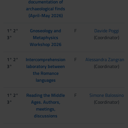
documentation of
archaeological finds
(April-May 2026)
1° 2°
Gnoseology and
F
Davide Poggi
3°
Metaphysics
(Coordinator)
Workshop 2026
1° 2°
Intercomprehension
F
Alessandra Zangrandi
3°
laboratory between
(Coordinator)
the Romance
languages
1° 2°
Reading the Middle
F
Simone Balossino
3°
Ages. Authors,
(Coordinator)
meetings,
discussions