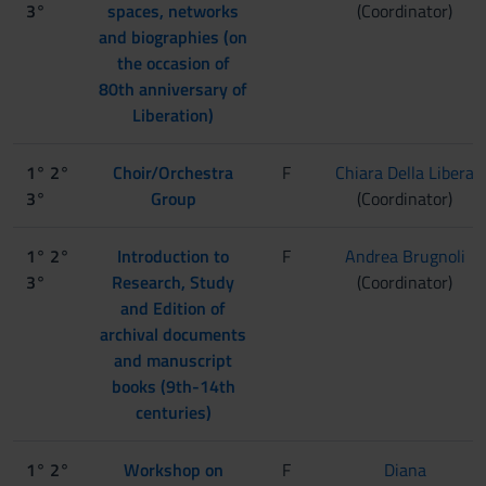
3°
spaces, networks
(Coordinator)
and biographies (on
the occasion of
80th anniversary of
Liberation)
1° 2°
Choir/Orchestra
F
Chiara Della Libera
3°
Group
(Coordinator)
1° 2°
Introduction to
F
Andrea Brugnoli
3°
Research, Study
(Coordinator)
and Edition of
archival documents
and manuscript
books (9th-14th
centuries)
1° 2°
Workshop on
F
Diana