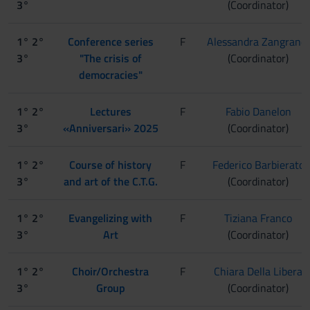
3°
(Coordinator)
1° 2°
Conference series
F
Alessandra Zangrandi
3°
"The crisis of
(Coordinator)
democracies"
1° 2°
Lectures
F
Fabio Danelon
3°
«Anniversari» 2025
(Coordinator)
1° 2°
Course of history
F
Federico Barbierato
3°
and art of the C.T.G.
(Coordinator)
1° 2°
Evangelizing with
F
Tiziana Franco
3°
Art
(Coordinator)
1° 2°
Choir/Orchestra
F
Chiara Della Libera
3°
Group
(Coordinator)