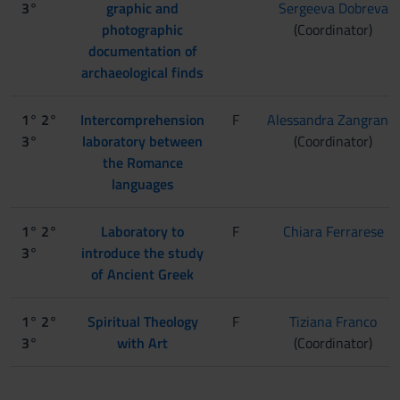
3°
graphic and
Sergeeva Dobreva
photographic
(Coordinator)
documentation of
archaeological finds
1° 2°
Intercomprehension
F
Alessandra Zangrandi
3°
laboratory between
(Coordinator)
the Romance
languages
1° 2°
Laboratory to
F
Chiara Ferrarese
3°
introduce the study
of Ancient Greek
1° 2°
Spiritual Theology
F
Tiziana Franco
3°
with Art
(Coordinator)