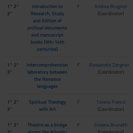
1° 2°
Introduction to
F
Andrea Brugnoli
3°
Research, Study
(Coordinator)
and Edition of
archival documents
and manuscript
books (9th-14th
centuries)
1° 2°
Intercomprehension
F
Alessandra Zangrandi
3°
laboratory between
(Coordinator)
the Romance
languages
1° 2°
Spiritual Theology
F
Tiziana Franco
3°
with Art
(Coordinator)
1° 2°
Theatre as a bridge
F
Simona Brunetti
3°
across the Atlantic:
(Coordinator)