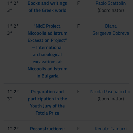
1° 2°
Books and writings
F
Paolo Scattolin
3°
of the Greek world
(Coordinator)
1° 2°
“NicE Project.
F
Diana
3°
Nicopolis ad Istrum
Sergeeva Dobreva
Excavation Project”
– International
archaeological
excavations at
Nicopolis ad Istrum
in Bulgaria
1° 2°
Preparation and
F
Nicola Pasqualicchio
3°
participation in the
(Coordinator)
Youth Jury of the
Totola Prize
1° 2°
Reconstructions:
F
Renato Camurri