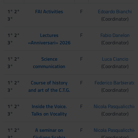
1° 2°
FAI Activities
F
Edoardo Bianchi
3°
(Coordinator)
1° 2°
Lectures
F
Fabio Danelon
3°
«Anniversari» 2026
(Coordinator)
1° 2°
Science
F
Luca Ciancio
3°
communication
(Coordinator)
1° 2°
Course of history
F
Federico Barbierato
3°
and art of the C.T.G.
(Coordinator)
1° 2°
Inside the Voice.
F
Nicola Pasqualicchio
3°
Talks on Vocality
(Coordinator)
1° 2°
A seminar on
F
Nicola Pasqualicchio
3°
Giuliano Scabia
(Coordinator)