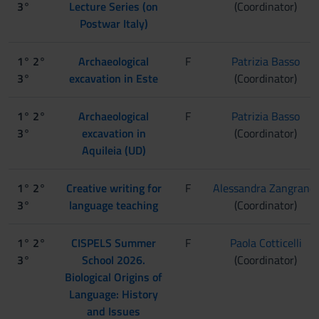
3°
Lecture Series (on
(Coordinator)
Postwar Italy)
1° 2°
Archaeological
F
Patrizia Basso
3°
excavation in Este
(Coordinator)
1° 2°
Archaeological
F
Patrizia Basso
3°
excavation in
(Coordinator)
Aquileia (UD)
1° 2°
Creative writing for
F
Alessandra Zangrandi
3°
language teaching
(Coordinator)
1° 2°
CISPELS Summer
F
Paola Cotticelli
3°
School 2026.
(Coordinator)
Biological Origins of
Language: History
and Issues