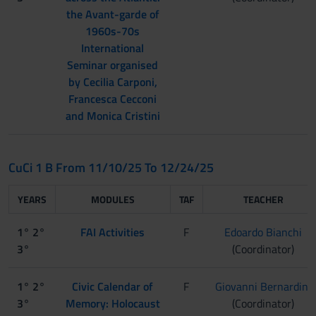
the Avant-garde of
1960s-70s
International
Seminar organised
by Cecilia Carponi,
Francesca Cecconi
and Monica Cristini
CuCi 1 B From 11/10/25 To 12/24/25
YEARS
MODULES
TAF
TEACHER
1° 2°
FAI Activities
F
Edoardo Bianchi
3°
(Coordinator)
1° 2°
Civic Calendar of
F
Giovanni Bernardini
3°
Memory: Holocaust
(Coordinator)