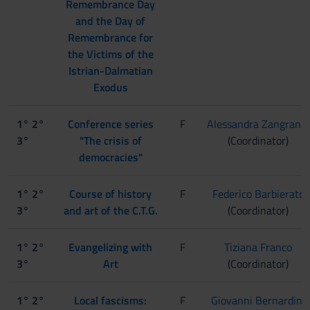
Remembrance Day
and the Day of
Remembrance for
the Victims of the
Istrian-Dalmatian
Exodus
1° 2°
Conference series
F
Alessandra Zangrandi
3°
"The crisis of
(Coordinator)
democracies"
1° 2°
Course of history
F
Federico Barbierato
3°
and art of the C.T.G.
(Coordinator)
1° 2°
Evangelizing with
F
Tiziana Franco
3°
Art
(Coordinator)
1° 2°
Local fascisms:
F
Giovanni Bernardini