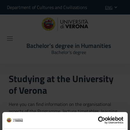
Department of Cultures and Civilizations
ENG
Bachelor’s degree in Humanities
Bachelor's degree
Studying at the University
of Verona
Here you can find information on the organisational
aspects of the Programme, lecture timetables, learning
activities and useful contact details for your time at the
University, from enrolment to graduation.