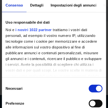
Consenso
Dettagli
Impostazioni degli annunci
In
Additional learning activities
Uso responsabile dei dati
Ritorna a ulteriori attività formative
Noi e
i nostri 1022 partner
trattiamo i vostri dati
personali, ad esempio il vostro numero IP, utilizzando
Gnoseology and Metaphysics
tecnologie come i cookie per memorizzare e accedere
Workshop 2026
alle informazioni sul vostro dispositivo al fine di
pubblicare annunci e contenuti personalizzati, misurare
Teaching code
Credits
gli annunci e i contenuti, ricercare il pubblico e sviluppare
4S011037
2
i servizi. Avete la possibilità di scegliere chi utilizza i
vostri dati e per quali scopi. Le vostre scelte in materia di
The course is given by
Gnoseology and Metaphysics
privacy sono applicabili solo su questa proprietà digitale
Workshop 2026
(2025/2026) - Bachelor’s degree in
in cui avete effettuato le vostre scelte. È possibile
S
Communication Studies
modificare o revocare il proprio consenso in qualsiasi
Necessari
e
momento dalla Dichiarazione sui cookie o facendo clic
l
sull'icona di attivazione della privacy.
e
Preferenze
z