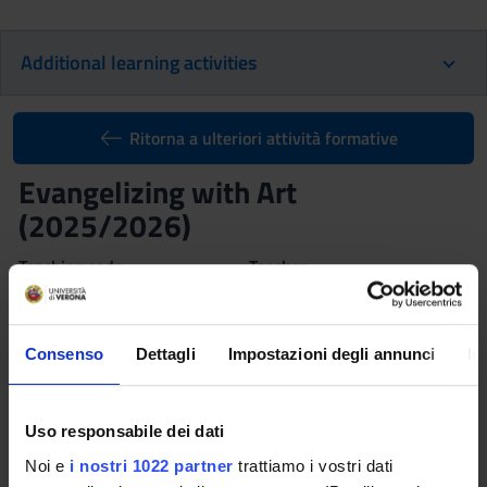
Additional learning activities
Ritorna a ulteriori attività formative
Evangelizing with Art
(2025/2026)
Teaching code
Teacher
4S014377
Tiziana Franco
Coordinator
Credits
Consenso
Dettagli
Impostazioni degli annunci
In
Tiziana Franco
3
Also offered in courses:
Uso responsabile dei dati
Evangelizing with Art
of the course Bachelor’s degree
in Humanities
Noi e
i nostri 1022 partner
trattiamo i vostri dati