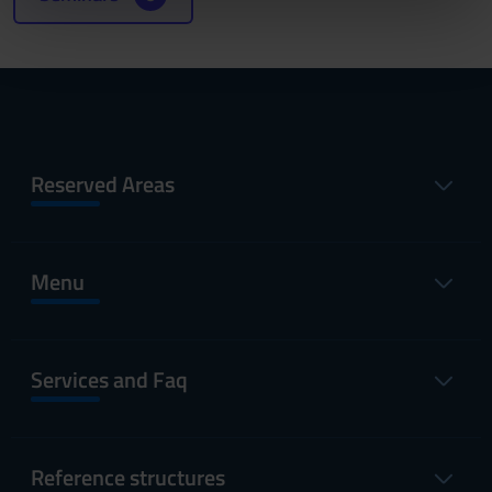
nostri partner che si occupano di analisi dei dati web,
pubblicità e social media, i quali potrebbero combinarle
con altre informazioni che hai fornito loro o che hanno
raccolto dal tuo utilizzo dei loro servizi.
Reserved Areas
Menu
Services and Faq
Reference structures