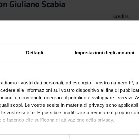
on Giuliano Scabia
Credits
1
n by
A seminar on Giuliano Scabia
(2025/2026) - Bachelor’s degree
Dettagli
Impostazioni degli annunci
rattiamo i vostri dati personali, ad esempio il vostro numero IP, 
dere alle informazioni sul vostro dispositivo al fine di pubblica
nunci e i contenuti, ricercare il pubblico e sviluppare i servizi. A
r quali scopi. Le vostre scelte in materia di privacy sono applicabi
to le vostre scelte. È possibile modificare o revocare il proprio 
 o facendo clic sull'icona di attivazione della privacy.
mo anche: