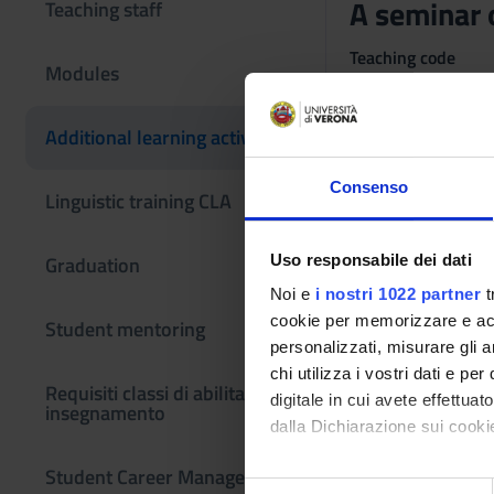
A seminar 
Teaching staff
Teaching code
Modules
4S014962
The course is give
Additional learning activities
Consenso
Linguistic training CLA
Uso responsabile dei dati
Graduation
Noi e
i nostri 1022 partner
t
cookie per memorizzare e acce
Student mentoring
personalizzati, misurare gli an
chi utilizza i vostri dati e pe
Requisiti classi di abilitazione
digitale in cui avete effettua
insegnamento
dalla Dichiarazione sui cookie
Student Career Management
Con il tuo consenso, vorrem
S