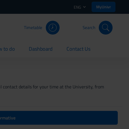
MyUnivr
ENG
Timetable
Search
 to do
Dashboard
Contact Us
rent
current
current
 contact details for your time at the University, from
formative