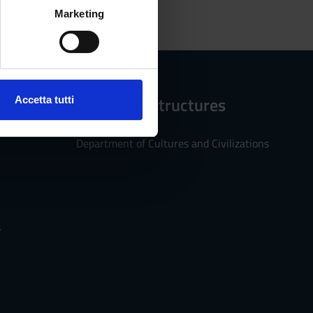
alche metro,
Marketing
e specifiche (impronte
ezione dettagli
. Puoi
Reference structures
Accetta tutti
l media e per analizzare il
ostri partner che si occupano
Department of Cultures and Civilizations
azioni che hai fornito loro o
s