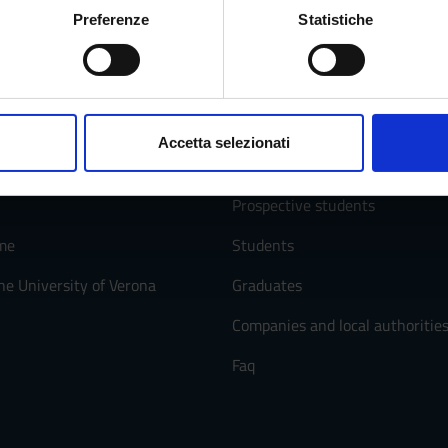
oni sulla tua posizione geografica, con un'approssimazione di qu
Preferenze
Statistiche
spositivo, scansionandolo attivamente alla ricerca di caratteristich
aborati i tuoi dati personali e imposta le tue preferenze nella
s
consenso in qualsiasi momento dalla Dichiarazione sui cookie.
Services and Faq
Accetta selezionati
nalizzare contenuti ed annunci, per fornire funzionalità dei socia
inoltre informazioni sul modo in cui utilizzi il nostro sito con i n
Prospective students
icità e social media, i quali potrebbero combinarle con altre inform
lizzo dei loro servizi.
me
Students
he University of Verona
Graduates
Companies and local authoritie
Faq