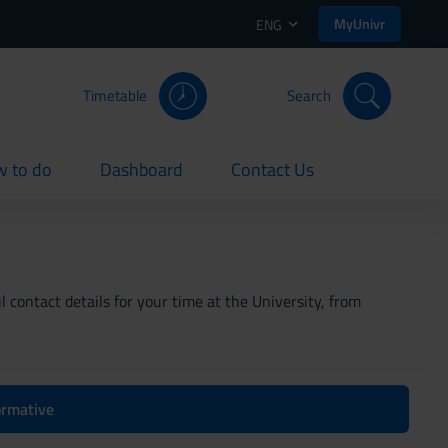
MyUnivr
ENG
Timetable
Search
 to do
Dashboard
Contact Us
rent
current
current
 contact details for your time at the University, from
formative