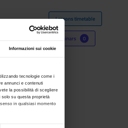
Lessons timetable
Seminars
0
Informazioni sui cookie
of Literary Texts
of Literary Texts
utilizzando tecnologie come i
re annunci e contenuti
(SSD)
vete la possibilità di scegliere
li solo su questa proprietà
consenso in qualsiasi momento