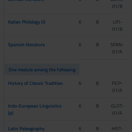
01/B
Italian Philology (i)
6
B
LIFI-
01/B
Spanish literature
6
B
SPAN-
01/A
One module among the following
History of Classic Tradition
6
B
FICP-
01/A
Indo-European Linguistics
6
B
GLOT-
(p)
01/A
Latin Paleography
6
B
HIST-