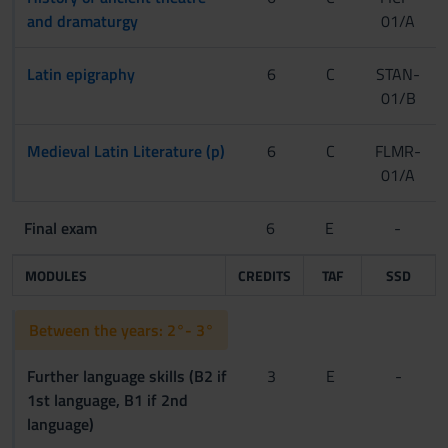
and dramaturgy
01/A
Latin epigraphy
6
C
STAN-
01/B
Medieval Latin Literature (p)
6
C
FLMR-
01/A
Final exam
6
E
-
MODULES
CREDITS
TAF
SSD
Between the years: 2°- 3°
Further language skills (B2 if
3
E
-
1st language, B1 if 2nd
language)