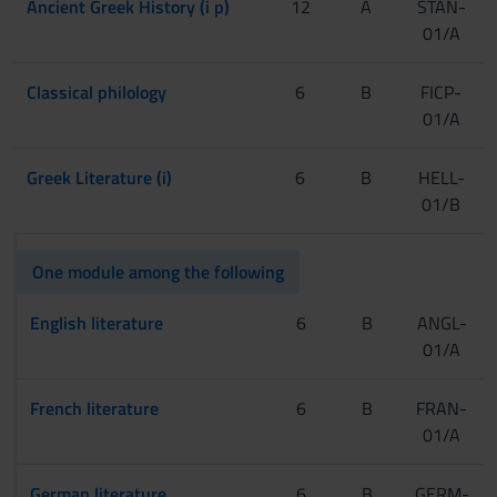
Ancient Greek History (i p)
12
A
STAN-
01/A
Classical philology
6
B
FICP-
01/A
Greek Literature (i)
6
B
HELL-
01/B
One module among the following
English literature
6
B
ANGL-
01/A
French literature
6
B
FRAN-
01/A
German literature
6
B
GERM-