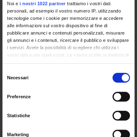
02/A
Noi e
i nostri 1022 partner
trattiamo i vostri dati
personali, ad esempio il vostro numero IP, utilizzando
History of the Ancient Near
6
B
STAA-
tecnologie come i cookie per memorizzare e accedere
East (i)
01/A
alle informazioni sul vostro dispositivo al fine di
pubblicare annunci e contenuti personalizzati, misurare
Medieval History (i)
6
B
HIST-
gli annunci e i contenuti, ricercare il pubblico e sviluppare
01/A
i servizi. Avete la possibilità di scegliere chi utilizza i
vostri dati e per quali scopi. Le vostre scelte in materia di
privacy sono applicabili solo su questa proprietà digitale
Humanistic informatics
3
F
INFO-
in cui avete effettuato le vostre scelte. È possibile
laboratory
01/A
S
modificare o revocare il proprio consenso in qualsiasi
Necessari
e
momento dalla Dichiarazione sui cookie o facendo clic
l
3° Year It will be activated in the A.Y. 2028/2029
sull'icona di attivazione della privacy.
e
Preferenze
z
MODULES
CREDITS
TAF
SSD
Con il tuo consenso, vorremmo anche:
i
raccogliere informazioni sulla tua posizione
o
Statistiche
Roman History (i p)
12
B
STAN-
geografica, con un'approssimazione di qualche
n
01/B
metro,
e
Marketing
Identificare il tuo dispositivo, scansionandolo