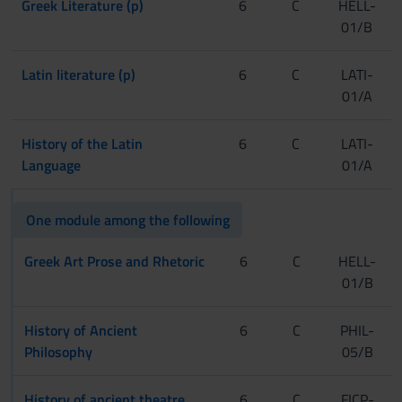
Greek Literature (p)
6
C
HELL-
01/B
Latin literature (p)
6
C
LATI-
01/A
History of the Latin
6
C
LATI-
Language
01/A
One module among the following
Greek Art Prose and Rhetoric
6
C
HELL-
01/B
History of Ancient
6
C
PHIL-
Philosophy
05/B
History of ancient theatre
6
C
FICP-