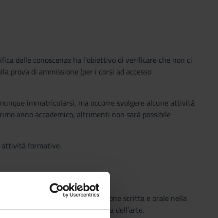
ica delle conoscenze ha l’obiettivo di verificare che non ci
alla prova di ammissione (per i corsi ad accesso
omunque immatricolarsi, ma occorre svolgere alcune attività
rimo anno accademico, altrimenti non sarà possibile
 attività formative.
a capacità di una corretta esposizione scritta e orale nella
lla storia letteraria e della storia dell’arte.