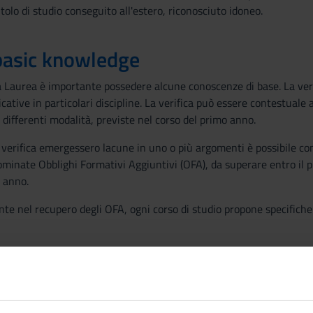
titolo di studio conseguito all'estero, riconosciuto idoneo.
basic knowledge
a Laurea è importante possedere alcune conoscenze di base. La verif
cative in particolari discipline. La verifica può essere contestuale 
ifferenti modalità, previste nel corso del primo anno.
a verifica emergessero lacune in uno o più argomenti è possibile c
minate Obblighi Formativi Aggiuntivi (OFA), da superare entro il p
o anno.
nte nel recupero degli OFA, ogni corso di studio propone specifiche
ect requirements
so di un’adeguata preparazione iniziale, relativa, in particolare, all
na conoscenza di base dei fondamenti della storia, della geografia, de