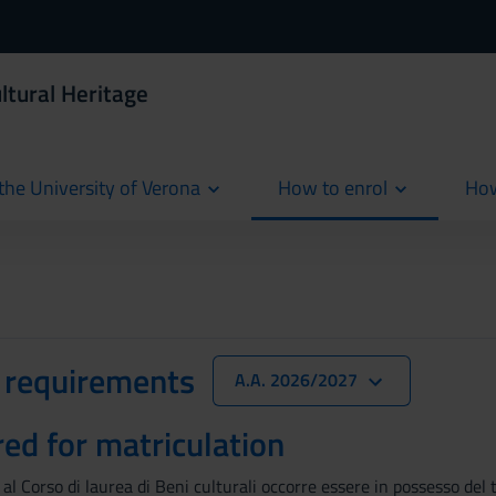
ltural Heritage
the University of Verona
How to enrol
How
cur
 requirements
A.A. 2026/2027
red for matriculation
l Corso di laurea di Beni culturali occorre essere in possesso del t