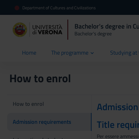
Department of Cultures and Civilizations
Bachelor’s degree in Cu
Bachelor's degree
Home
The programme
Studying at 
current
How to enrol
How to enrol
Admission
Title requi
Admission requirements
Per essere ammessi a