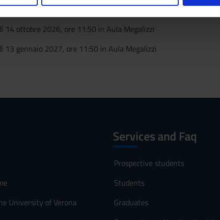
nalizzare contenuti ed annunci, per fornire funzionalità dei socia
inoltre informazioni sul modo in cui utilizzi il nostro sito con i n
icità e social media, i quali potrebbero combinarle con altre inform
dì 14 ottobre 2026, ore 11:50 in Aula Megalizzi
lizzo dei loro servizi.
dì 13 gennaio 2027, ore 11:50 in Aula Megalizzi
Services and Faq
Prospective students
me
Students
he University of Verona
Graduates