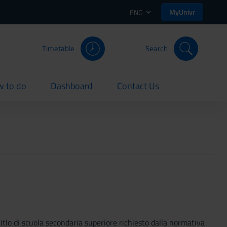
MyUnivr
ENG
Timetable
Search
 to do
Dashboard
Contact Us
rent
current
current
itlo di scuola secondaria superiore richiesto dalla normativa