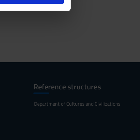
l media e per analizzare il
ostri partner che si occupano
azioni che hai fornito loro o
Reference structures
Department of Cultures and Civilizations