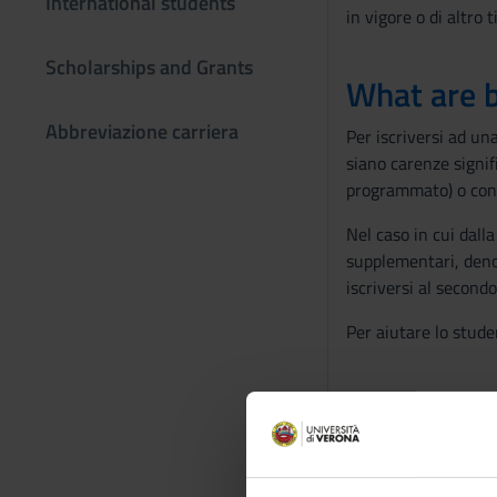
International students
in vigore o di altro 
Scholarships and Grants
What are 
Abbreviazione carriera
Per iscriversi ad un
siano carenze signifi
programmato) o con d
Nel caso in cui dall
supplementari, deno
iscriversi al second
Per aiutare lo stude
Basic subj
È richiesto il posses
lingua italiana e a u