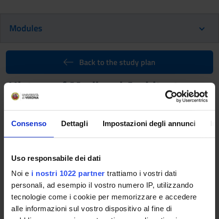
Modules
Back to the study plan
History of Medieval Architecture
(i) (It will be activated in the
A.Y. 2027/2028)
Consenso
Dettagli
Impostazioni degli annunci
In
Teaching code
Credits
4S01975
6
Uso responsabile dei dati
Scientific Disciplinary Sector (SSD)
Noi e
i nostri 1022 partner
trattiamo i vostri dati
L-ART/01 - STORIA DELL'ARTE MEDIEVALE
personali, ad esempio il vostro numero IP, utilizzando
Learning objectives
tecnologie come i cookie per memorizzare e accedere
alle informazioni sul vostro dispositivo al fine di
The course aims to: train the student on the evolutionary