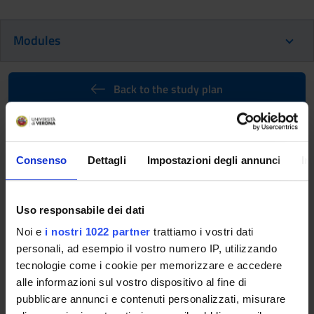
Modules
Back to the study plan
Languages and scripts of the
ancien Near East (i) (It will be
activated in the A.Y. 2027/2028)
Consenso
Dettagli
Impostazioni degli annunci
In
Teaching code
Credits
4S010603
6
Uso responsabile dei dati
Noi e
i nostri 1022 partner
trattiamo i vostri dati
Scientific Disciplinary Sector (SSD)
personali, ad esempio il vostro numero IP, utilizzando
L-OR/03 - ASSIRIOLOGIA
tecnologie come i cookie per memorizzare e accedere
Learning objectives
alle informazioni sul vostro dispositivo al fine di
pubblicare annunci e contenuti personalizzati, misurare
The course is meant to provide the students with a basic