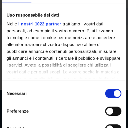
Uso responsabile dei dati
Additional learning activities
Noi e
i nostri 1022 partner
trattiamo i vostri dati
Type D and Type F activities
personali, ad esempio il vostro numero IP, utilizzando
tecnologie come i cookie per memorizzare e accedere
alle informazioni sul vostro dispositivo al fine di
A.A. 2026/2027
pubblicare annunci e contenuti personalizzati, misurare
gli annunci e i contenuti, ricercare il pubblico e sviluppare
i servizi. Avete la possibilità di scegliere chi utilizza i
Modules not yet included
vostri dati e per quali scopi. Le vostre scelte in materia di
privacy sono applicabili solo su questa proprietà digitale
in cui avete effettuato le vostre scelte. È possibile
S
modificare o revocare il proprio consenso in qualsiasi
Necessari
e
momento dalla Dichiarazione sui cookie o facendo clic
l
sull'icona di attivazione della privacy.
e
Preferenze
z
Reserved Areas
Con il tuo consenso, vorremmo anche:
i
raccogliere informazioni sulla tua posizione