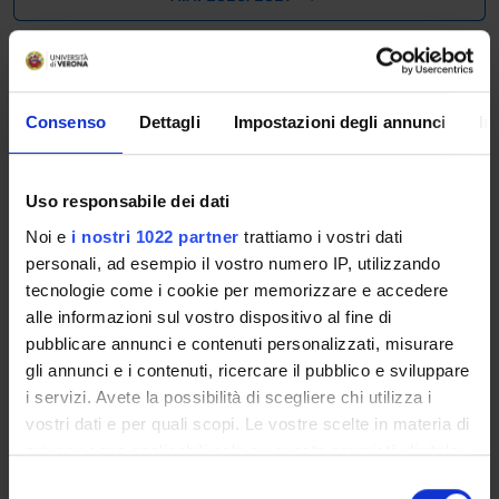
The Academic Calendar sets out the degree programme
lecture and exam timetables, as well as the relevant
university closure dates..
Consenso
Dettagli
Impostazioni degli annunci
In
Definition of lesson periods
PERIOD
FROM
TO
Uso responsabile dei dati
Noi e
i nostri 1022 partner
trattiamo i vostri dati
1 A
Sep 21,
Nov 7,
personali, ad esempio il vostro numero IP, utilizzando
2026
2026
tecnologie come i cookie per memorizzare e accedere
alle informazioni sul vostro dispositivo al fine di
1 B
Nov 9,
Dec 23,
pubblicare annunci e contenuti personalizzati, misurare
2026
2026
gli annunci e i contenuti, ricercare il pubblico e sviluppare
i servizi. Avete la possibilità di scegliere chi utilizza i
2 A
Feb 15,
Apr 5,
vostri dati e per quali scopi. Le vostre scelte in materia di
2027
2027
privacy sono applicabili solo su questa proprietà digitale
in cui avete effettuato le vostre scelte. È possibile
S