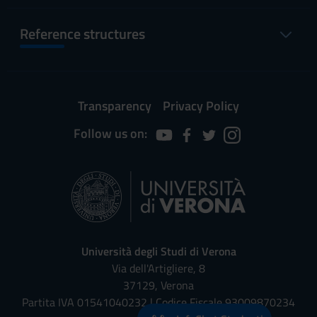
PERIOD
FROM
TO
Reference structures
Festa di Ognissanti
Nov 1,
Nov 1,
2026
2026
Chiusura edifici e Festa
Dec 7,
Dec 8,
Transparency
Privacy Policy
dell'Immacolata Concezione
2026
2026
Follow us on:
Vacanze natalizie
Dec 24,
Jan 6,
2026
2027
Vacanze pasquali
Mar 26,
Mar 29,
2027
2027
Università degli Studi di Verona
Anniversario della
Apr 25,
Apr 25,
Via dell'Artigliere, 8
Liberazione
2027
2027
37129, Verona
Partita IVA 01541040232 | Codice Fiscale 93009870234