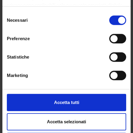
privacy sono applicabili solo su questa proprietà digitale
5. Emilio Scaramuzza, Università di Verona
in cui avete effettuato le vostre scelte. È possibile
S
Il colonnello alla fine del mondo. La vita transatlantica di
modificare o revocare il proprio consenso in qualsiasi
Necessari
e
Silvino Olivieri (1848-1856).
momento dalla Dichiarazione sui cookie o facendo clic
l
sull'icona di attivazione della privacy.
e
6. Alessandro Bonvini, Università di Salerno
Preferenze
z
Costanza, Margherita e i Trotti Bentivoglio: la costruzione di
Con il tuo consenso, vorremmo anche:
i
un mito famigliare del Risorgimento.
raccogliere informazioni sulla tua posizione
o
Statistiche
geografica, con un'approssimazione di qualche
n
7. Giacomo Girardi, Università di Milano
metro,
e
Discussione finale: Fulvio Cammarano, Università di Bologna
Marketing
Identificare il tuo dispositivo, scansionandolo
d
attivamente alla ricerca di caratteristiche specifiche
e
III Sessione: Vite parallele / Vite collettive – pres. Gian Paolo
(impronte digitali).
l
Romagnani, Università di Verona
c
Approfondisci come vengono elaborati i tuoi dati personali
«Mio fratello ed io perorammo a tutto potere la causa della
Accetta tutti
o
e imposta le tue preferenze nella
sezione dettagli
. Puoi
politica». Antonio e Giovanni Aldini fra patriottismo cittadino
n
modificare o ritirare il tuo consenso in qualsiasi momento
e italianismo napoleonico.
s
dalla Dichiarazione sui cookie.
Accetta selezionati
8. Roberto Balzani e Elena Musiani, Università di Bologna
e
Vite brevi, miti dilatati. Alcune riflessioni sulle biografie di