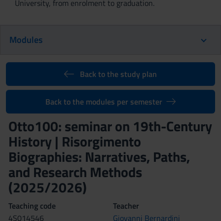
University, from enrolment to graduation.
Modules
Back to the study plan
Back to the modules per semester
Otto100: seminar on 19th-Century
History | Risorgimento
Biographies: Narratives, Paths,
and Research Methods
(2025/2026)
Teaching code
Teacher
4S014546
Giovanni Bernardini