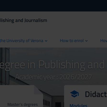
lishing and Journalism
the University of Verona
How to enrol
How
cur
egree in Publishing and
Academic year : 2026/2027
Didact
Master's degrees
Modules