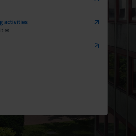
g activities
ities