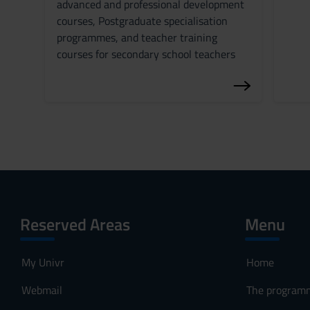
advanced and professional development
e
courses, Postgraduate specialisation
n
programmes, and teacher training
s
courses for secondary school teachers
o
Reserved Areas
Menu
My Univr
Home
Webmail
The program