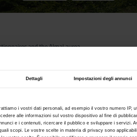
stionnaires and the AlmaLaurea
87
%
Dettagli
Impostazioni degli annunci
Overall programme
rattiamo i vostri dati personali, ad esempio il vostro numero IP, 
satisfaction
(2023)
dere alle informazioni sul vostro dispositivo al fine di pubblica
nunci e i contenuti, ricercare il pubblico e sviluppare i servizi. A
r quali scopi. Le vostre scelte in materia di privacy sono applicabi