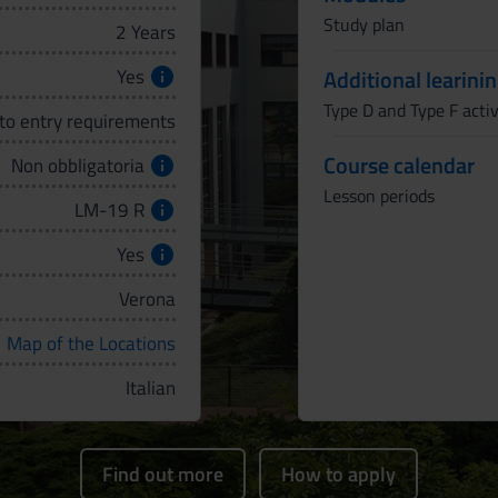
Study plan
2 Years
Yes
Additional learinin
Type D and Type F activ
 to entry requirements
Course calendar
Non obbligatoria
Lesson periods
LM-19 R
Yes
Verona
Map of the Locations
Italian
Find out more
How to apply