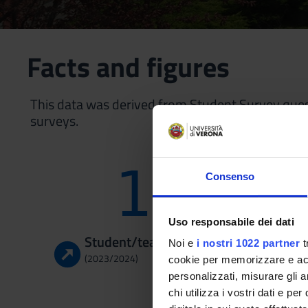
Facts and figures
This data was derived from Student Survey que
surveys.
19
Consenso
Uso responsabile dei dati
Student/teaching staff ratio
Noi e
i nostri 1022 partner
t
(2023/2024)
cookie per memorizzare e acce
personalizzati, misurare gli an
chi utilizza i vostri dati e pe