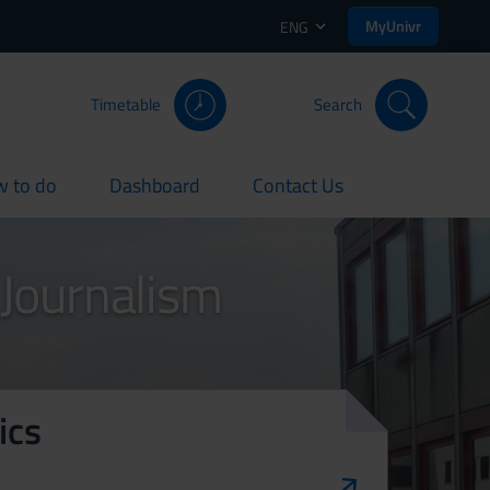
MyUnivr
ENG
Timetable
Search
 to do
Dashboard
Contact Us
rent
current
current
 Journalism
ics