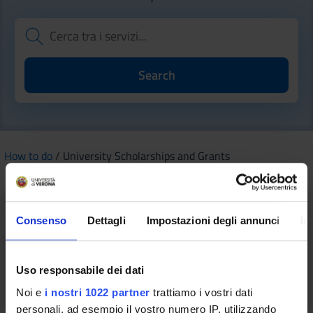
How to do
/ University Scholarships and Grants
Consenso
Dettagli
Impostazioni degli annunci
In
Grants for cultural, sports and
recreational student activities
Uso responsabile dei dati
Noi e
i nostri 1022 partner
trattiamo i vostri dati
personali, ad esempio il vostro numero IP, utilizzando