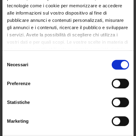
tecnologie come i cookie per memorizzare e accedere
alle informazioni sul vostro dispositivo al fine di
pubblicare annunci e contenuti personalizzati, misurare
gli annunci e i contenuti, ricercare il pubblico e sviluppare
University Scholarships and Grants
i servizi. Avete la possibilità di scegliere chi utilizza i
vostri dati e per quali scopi. Le vostre scelte in materia di
privacy sono applicabili solo su questa proprietà digitale
in cui avete effettuato le vostre scelte. È possibile
S
modificare o revocare il proprio consenso in qualsiasi
Necessari
e
momento dalla Dichiarazione sui cookie o facendo clic
l
sull'icona di attivazione della privacy.
e
Associazioni e gruppi studenteschi
Preferenze
z
Con il tuo consenso, vorremmo anche:
i
raccogliere informazioni sulla tua posizione
o
Statistiche
geografica, con un'approssimazione di qualche
n
metro,
e
Marketing
Identificare il tuo dispositivo, scansionandolo
d
Student work scheme
attivamente alla ricerca di caratteristiche specifiche
e