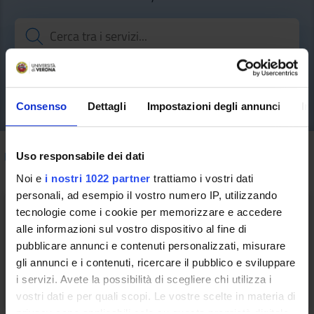
Consenso
Dettagli
Impostazioni degli annunci
In
How to do
/ Didattica
Uso responsabile dei dati
Noi e
i nostri 1022 partner
trattiamo i vostri dati
personali, ad esempio il vostro numero IP, utilizzando
tecnologie come i cookie per memorizzare e accedere
alle informazioni sul vostro dispositivo al fine di
pubblicare annunci e contenuti personalizzati, misurare
Tecnologie Innovative per la
gli annunci e i contenuti, ricercare il pubblico e sviluppare
Didattica
i servizi. Avete la possibilità di scegliere chi utilizza i
vostri dati e per quali scopi. Le vostre scelte in materia di
privacy sono applicabili solo su questa proprietà digitale